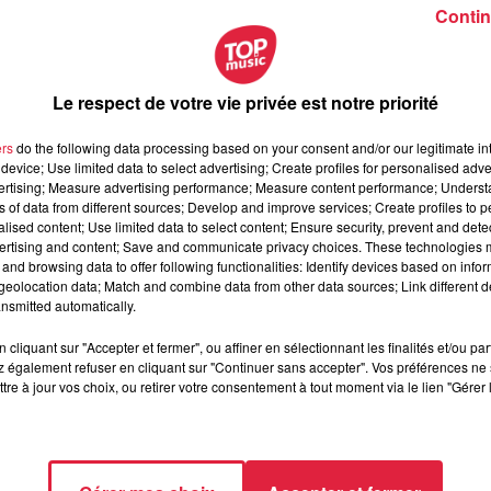
Contin
Le respect de votre vie privée est notre priorité
ers
do the following data processing based on your consent and/or our legitimate int
device; Use limited data to select advertising; Create profiles for personalised adver
vertising; Measure advertising performance; Measure content performance; Unders
ns of data from different sources; Develop and improve services; Create profiles to 
alised content; Use limited data to select content; Ensure security, prevent and detect
ertising and content; Save and communicate privacy choices. These technologies
and browsing data to offer following functionalities: Identify devices based on infor
eolocation data; Match and combine data from other data sources; Link different de
nsmitted automatically.
cliquant sur "Accepter et fermer", ou affiner en sélectionnant les finalités et/ou pa
 également refuser en cliquant sur "Continuer sans accepter". Vos préférences ne 
tre à jour vos choix, ou retirer votre consentement à tout moment via le lien "Gérer 
vrier 2020 à 0h00
vrier 2020 à 0h00