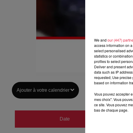
We and
our (447) partn
access information on a 
select personalised ad
statistics or combinatio
profiles to select person
Deliver and present adv
data such as IP address 
requested; Use precise g
based on information tra
Ajouter à votre calendrier
Vous pouvez accepter en 
mes choix". Vous pouvez
ce site. Vous pouvez met
bas de chaque page.
du
8 fé
Date
au
8 fé