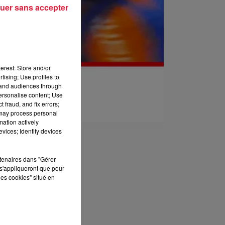
uer sans accepter
erest: Store and/or
tising; Use profiles to
tand audiences through
personalise content; Use
 fraud, and fix errors;
 may process personal
mation actively
vices; Identify devices
rtenaires dans "Gérer
s'appliqueront que pour
les cookies" situé en