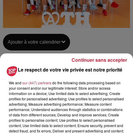
Ajouter à votre calendrier
Continuer sans accepter
du
25 janvier 2020 à 0h00
Le respect de votre vie privée est notre priorité
Date
au
25 janvier 2020 à 0h00
We and
our (447) partners
do the following data processing based on
your consent and/or our legitimate interest: Store and/or access
information on a device; Use limited data to select advertising; Create
profiles for personalised advertising; Use profiles to select personalised
Complexe Sportif du Kochersberg -
Lieu
advertising; Measure advertising performance; Measure content
TRUCHTERSHEIM (67)
performance; Understand audiences through statistics or combinations
of data from different sources; Develop and improve services; Create
profiles to personalise content; Use profiles to select personalised
content; Use limited data to select content; Ensure security, prevent and
Organisateur
https://ath-handball.fr/
detect fraud, and fix errors; Deliver and present advertising and content;