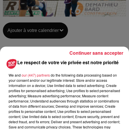
Ajouter à votre calendrier
Continuer sans accepter
du
7 février 2020 à 0h00
Date
Le respect de votre vie privée est notre priorité
au
7 février 2020 à 0h00
We and
our (447) partners
do the following data processing based on
your consent and/or our legitimate interest: Store and/or access
information on a device; Use limited data to select advertising; Create
Lieu
CSI - SELESTAT (67)
profiles for personalised advertising; Use profiles to select personalised
advertising; Measure advertising performance; Measure content
performance; Understand audiences through statistics or combinations
of data from different sources; Develop and improve services; Create
profiles to personalise content; Use profiles to select personalised
Organisateur
https://www.sa-hb.com/pros/
content; Use limited data to select content; Ensure security, prevent and
detect fraud, and fix errors; Deliver and present advertising and content;
Save and communicate privacy choices. These technologies may