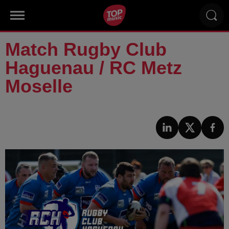
Match Rugby Club
Haguenau / RC Metz
Moselle