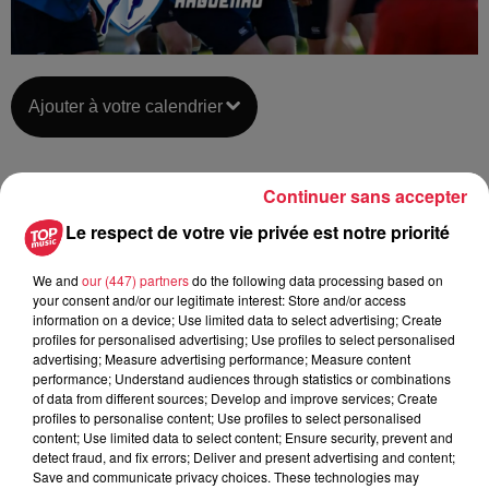
Ajouter à votre calendrier
Continuer sans accepter
du
12 janvier 2020 à 0h00
Date
Le respect de votre vie privée est notre priorité
au
12 janvier 2020 à 0h00
We and
our (447) partners
do the following data processing based on
your consent and/or our legitimate interest: Store and/or access
information on a device; Use limited data to select advertising; Create
Lieu
HAGUENAU (67)
profiles for personalised advertising; Use profiles to select personalised
advertising; Measure advertising performance; Measure content
performance; Understand audiences through statistics or combinations
of data from different sources; Develop and improve services; Create
profiles to personalise content; Use profiles to select personalised
Organisateur
https://rugby-haguenau.fr/
content; Use limited data to select content; Ensure security, prevent and
detect fraud, and fix errors; Deliver and present advertising and content;
Save and communicate privacy choices. These technologies may