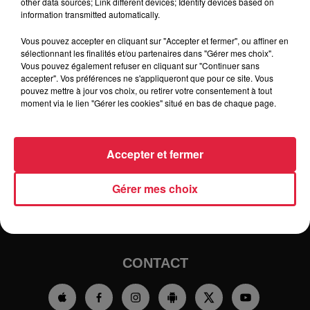
other data sources; Link different devices; Identify devices based on
information transmitted automatically.
Vous pouvez accepter en cliquant sur "Accepter et fermer", ou affiner en
sélectionnant les finalités et/ou partenaires dans "Gérer mes choix".
Vous pouvez également refuser en cliquant sur "Continuer sans
accepter". Vos préférences ne s'appliqueront que pour ce site. Vous
pouvez mettre à jour vos choix, ou retirer votre consentement à tout
moment via le lien "Gérer les cookies" situé en bas de chaque page.
RADIO
INFOS
Accepter et fermer
TRAQUEURS D'EMPLOI
CASTING
Gérer mes choix
JEUX
AGENDA
PODCASTS
HOROSCOPE
CLUBS PARTENAIRES
CONTACT