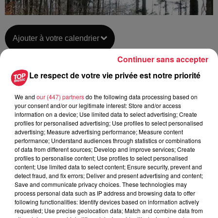
Ajouter à votre calendrier
Continuer sans accepter
Le respect de votre vie privée est notre priorité
du
1er juillet 2018 à 0h00
Date
au
1er juillet 2018 à 0h00
We and
our (447) partners
do the following data processing based on
your consent and/or our legitimate interest: Store and/or access
information on a device; Use limited data to select advertising; Create
profiles for personalised advertising; Use profiles to select personalised
advertising; Measure advertising performance; Measure content
Lieu
CHAMP du FEU - BELLEFOSSE (67)
performance; Understand audiences through statistics or combinations
of data from different sources; Develop and improve services; Create
profiles to personalise content; Use profiles to select personalised
content; Use limited data to select content; Ensure security, prevent and
detect fraud, and fix errors; Deliver and present advertising and content;
Tarif
Gratuit
Save and communicate privacy choices. These technologies may
process personal data such as IP address and browsing data to offer
following functionalities: Identify devices based on information actively
requested; Use precise geolocation data; Match and combine data from