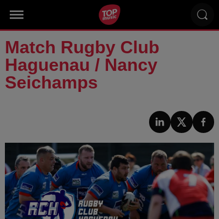
Match Rugby Club
Haguenau / Nancy
Seichamps