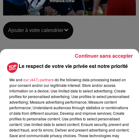
Ajouter à votre calendrier
Continuer sans accepter
du
26 janvier 2020 à 0h00
Date
Le respect de votre vie privée est notre priorité
au
26 janvier 2020 à 0h00
We and
our (447) partners
do the following data processing based on
your consent and/or our legitimate interest: Store and/or access
information on a device; Use limited data to select advertising; Create
Lieu
HAGUENAU (67)
profiles for personalised advertising; Use profiles to select personalised
advertising; Measure advertising performance; Measure content
performance; Understand audiences through statistics or combinations
of data from different sources; Develop and improve services; Create
profiles to personalise content; Use profiles to select personalised
Organisateur
https://rugby-haguenau.fr/
content; Use limited data to select content; Ensure security, prevent and
detect fraud, and fix errors; Deliver and present advertising and content;
Save and communicate privacy choices. These technologies may