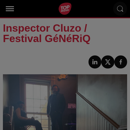
Inspector Cluzo /
Festival GéNéRiQ