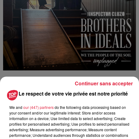
Continuer sans accepter
Ajouter à votre calendrier
Le respect de votre vie privée est notre priorité
We and
our (447) partners
do the following data processing based on
du
6 février 2020 à 0h00
your consent and/or our legitimate interest: Store and/or access
Date
information on a device; Use limited data to select advertising; Create
au
6 février 2020 à 0h00
profiles for personalised advertising; Use profiles to select personalised
advertising; Measure advertising performance; Measure content
performance; Understand audiences through statistics or combinations