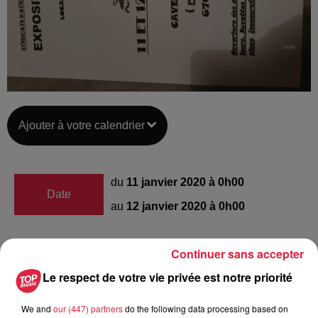
Ajouter à votre calendrier
du
11 janvier 2020 à 0h00
Date
au
12 janvier 2020 à 0h00
Continuer sans accepter
Lieu
Selestat au CAVEAU ST-BARBE
Le respect de votre vie privée est notre priorité
We and
our (447) partners
do the following data processing based on