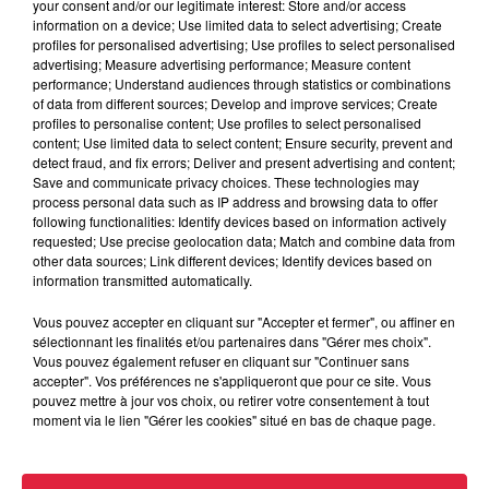
your consent and/or our legitimate interest: Store and/or access
Jean-Jacques munch
information on a device; Use limited data to select advertising; Create
profiles for personalised advertising; Use profiles to select personalised
Organisateur
0645203362
advertising; Measure advertising performance; Measure content
performance; Understand audiences through statistics or combinations
nicolas67390@gmail.com
of data from different sources; Develop and improve services; Create
profiles to personalise content; Use profiles to select personalised
content; Use limited data to select content; Ensure security, prevent and
detect fraud, and fix errors; Deliver and present advertising and content;
Save and communicate privacy choices. These technologies may
Tarif
Gratuit
process personal data such as IP address and browsing data to offer
following functionalities: Identify devices based on information actively
requested; Use precise geolocation data; Match and combine data from
other data sources; Link different devices; Identify devices based on
L'aviculture de Sélestat organise sa traditionnelle exposition
information transmitted automatically.
avicole le week-end du 11 et 12 janvier 2020 De 09h00 a
Vous pouvez accepter en cliquant sur "Accepter et fermer", ou affiner en
18h00 pour les 2 jours au CAVEAU ST-BARBE de Sélestat.
sélectionnant les finalités et/ou partenaires dans "Gérer mes choix".
Environ 300 animaux de la basse-cour y seront présenter
Vous pouvez également refuser en cliquant sur "Continuer sans
accepter". Vos préférences ne s'appliqueront que pour ce site. Vous
Lapins volaille palmider pigeons.... Une inauguration ainsi
pouvez mettre à jour vos choix, ou retirer votre consentement à tout
que des remise des prix suivis d'un verre de l'amitié le
moment via le lien "Gérer les cookies" situé en bas de chaque page.
samedi 11 janvier à 18h00 Petit restaurations et buvette sur
place.