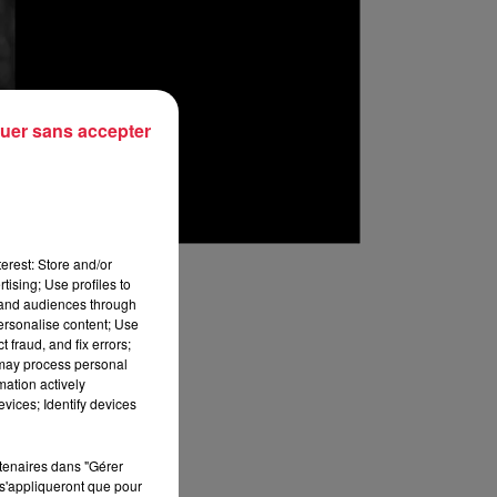
uer sans accepter
erest: Store and/or
tising; Use profiles to
tand audiences through
personalise content; Use
 fraud, and fix errors;
 may process personal
mation actively
vices; Identify devices
rtenaires dans "Gérer
s'appliqueront que pour