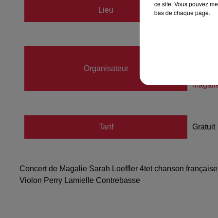
ce site. Vous pouvez met
Lieu
bas de chaque page.
Club J
loeffle
Organisateur
06636
magali
Tarif
Gratuit
Concert de Magalie Sarah Loeffler 4tet chanson française
Violon Perry Lamielle Contrebasse