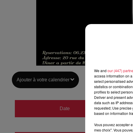
We and
our (447) partn
access information on a 
Ajouter à votre calendrier
select personalised ad
statistics or combinatio
profiles to select person
Deliver and present adv
data such as IP address 
du
28 f
requested; Use precise g
Date
based on information tra
au
28 f
Vous pouvez accepter en 
mes choix". Vous pouvez