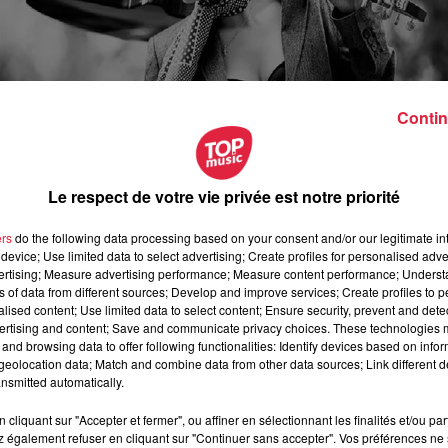
Contin
Le respect de votre vie privée est notre priorité
ers
do the following data processing based on your consent and/or our legitimate int
device; Use limited data to select advertising; Create profiles for personalised adver
vertising; Measure advertising performance; Measure content performance; Unders
ns of data from different sources; Develop and improve services; Create profiles to 
alised content; Use limited data to select content; Ensure security, prevent and detect
ertising and content; Save and communicate privacy choices. These technologies
and browsing data to offer following functionalities: Identify devices based on infor
évrier 2020 à 0h00
eolocation data; Match and combine data from other data sources; Link different de
nsmitted automatically.
évrier 2020 à 0h00
cliquant sur "Accepter et fermer", ou affiner en sélectionnant les finalités et/ou pa
 également refuser en cliquant sur "Continuer sans accepter". Vos préférences ne 