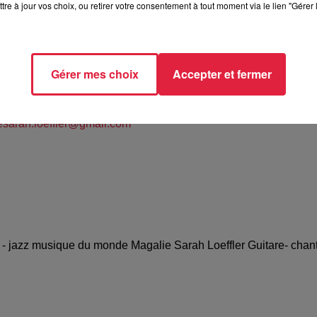
tre à jour vos choix, ou retirer votre consentement à tout moment via le lien "Gérer 
azz le bateau du Rhin-STRASBOURG (67)
Gérer mes choix
Accepter et fermer
r Magalie
06603
esarah.loeffler@gmail.com
 - jazz musique du monde Magalie Sarah Loeffler Guitare- chant