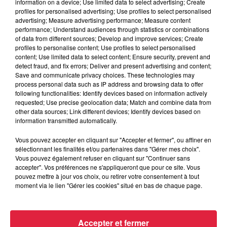
information on a device; Use limited data to select advertising; Create
profiles for personalised advertising; Use profiles to select personalised
advertising; Measure advertising performance; Measure content
du
22 février 2020 à 0h00
performance; Understand audiences through statistics or combinations
Date
of data from different sources; Develop and improve services; Create
au
22 février 2020 à 0h00
profiles to personalise content; Use profiles to select personalised
content; Use limited data to select content; Ensure security, prevent and
detect fraud, and fix errors; Deliver and present advertising and content;
Save and communicate privacy choices. These technologies may
process personal data such as IP address and browsing data to offer
Lieu
Les Tanzmatten à SÉLESTAT (67)
following functionalities: Identify devices based on information actively
requested; Use precise geolocation data; Match and combine data from
other data sources; Link different devices; Identify devices based on
information transmitted automatically.
https://www.zone51.net/events/epidemic-
Organisateur
Vous pouvez accepter en cliquant sur "Accepter et fermer", ou affiner en
experience-17-2/
sélectionnant les finalités et/ou partenaires dans "Gérer mes choix".
Vous pouvez également refuser en cliquant sur "Continuer sans
accepter". Vos préférences ne s'appliqueront que pour ce site. Vous
pouvez mettre à jour vos choix, ou retirer votre consentement à tout
Tarif
Gratuit
moment via le lien "Gérer les cookies" situé en bas de chaque page.
Accepter et fermer