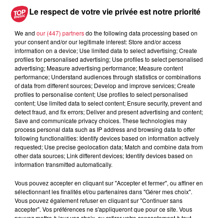
Le respect de votre vie privée est notre priorité
du
14 février 2020 à 0h00
We and
our (447) partners
do the following data processing based on
Date
your consent and/or our legitimate interest: Store and/or access
au
14 février 2020 à 0h00
information on a device; Use limited data to select advertising; Create
profiles for personalised advertising; Use profiles to select personalised
advertising; Measure advertising performance; Measure content
performance; Understand audiences through statistics or combinations
of data from different sources; Develop and improve services; Create
Lieu
Bibliothèque - BALDENHEIM (67)
profiles to personalise content; Use profiles to select personalised
content; Use limited data to select content; Ensure security, prevent and
detect fraud, and fix errors; Deliver and present advertising and content;
Save and communicate privacy choices. These technologies may
ADRIAN Pascale
process personal data such as IP address and browsing data to offer
following functionalities: Identify devices based on information actively
0388853161
requested; Use precise geolocation data; Match and combine data from
Organisateur
other data sources; Link different devices; Identify devices based on
bibliotheque-
information transmitted automatically.
baldenheim@mediatheque-selestat.net
Vous pouvez accepter en cliquant sur "Accepter et fermer", ou affiner en
sélectionnant les finalités et/ou partenaires dans "Gérer mes choix".
Vous pouvez également refuser en cliquant sur "Continuer sans
accepter". Vos préférences ne s'appliqueront que pour ce site. Vous
Tarif
Gratuit
pouvez mettre à jour vos choix, ou retirer votre consentement à tout