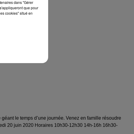
rtenaires dans "Gérer
s'appliqueront que pour
les cookies" situé en
e géant le temps d’une journée. Venez en famille résoudre
medi 20 juin 2020 Horaires 10h30-12h30 14h-16h 16h30-