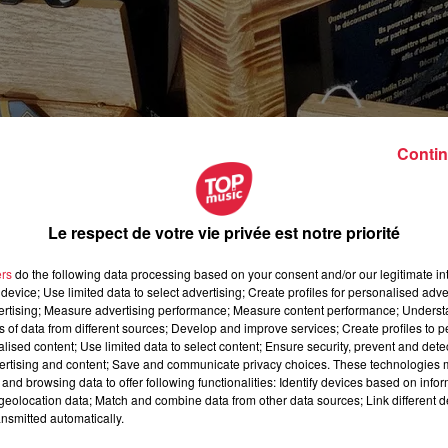
Contin
Le respect de votre vie privée est notre priorité
ers
do the following data processing based on your consent and/or our legitimate int
device; Use limited data to select advertising; Create profiles for personalised adver
vertising; Measure advertising performance; Measure content performance; Unders
ns of data from different sources; Develop and improve services; Create profiles to 
alised content; Use limited data to select content; Ensure security, prevent and detect
ertising and content; Save and communicate privacy choices. These technologies
and browsing data to offer following functionalities: Identify devices based on infor
uin 2020 à 0h00
eolocation data; Match and combine data from other data sources; Link different de
nsmitted automatically.
uin 2020 à 0h00