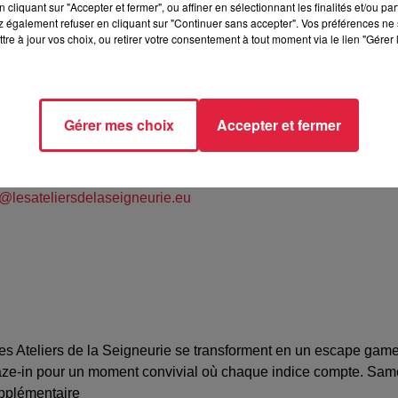
cliquant sur "Accepter et fermer", ou affiner en sélectionnant les finalités et/ou pa
 également refuser en cliquant sur "Continuer sans accepter". Vos préférences ne 
tre à jour vos choix, ou retirer votre consentement à tout moment via le lien "Gérer 
liers de la Seigneurie
Gérer mes choix
Accepter et fermer
 Schmitt
86524
@lesateliersdelaseigneurie.eu
des Ateliers de la Seigneurie se transforment en un escape gam
maze-in pour un moment convivial où chaque indice compte. Sa
upplémentaire