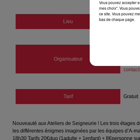
Vous pouvez accepter en 
mes choix". Vous pouvez
ce site. Vous pouvez met
bas de chaque page.
Lieu
Les Ate
Marine
Organisateur
03880
contact
Tarif
Gratuit
Nouveauté aux Ateliers de Seigneurie ! Les trois étages 
les différentes énigmes imaginées par les équipes d’A-
18h30 Tarifs 20€duo (1adulte + 1enfant) + 8€personne s