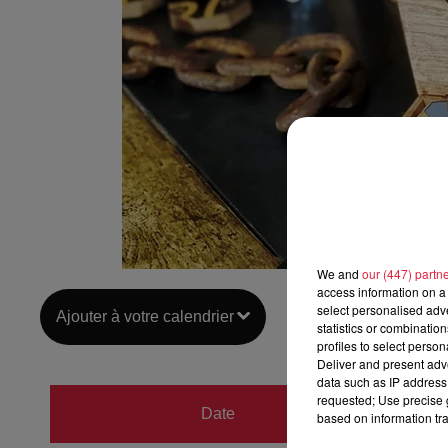
We and
our (447) partn
access information on a 
select personalised ad
Ajouter à votre calendrier
statistics or combinatio
profiles to select person
Deliver and present adv
data such as IP address 
du
20 j
requested; Use precise g
Date
based on information tra
au
20 j