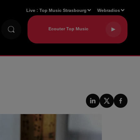
Live :
Top Music Strasbourg
Webradios