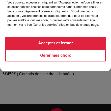
Vous pouvez accepter en cliquant sur "Accepter et fermer", ou affiner en
évoquent syntaxe etc. Il y a alors poésie lorsque la banalité
sélectionnant les finalités et/ou partenaires dans "Gérer mes choix".
du matériau se trouve transfigurée et que la perception s'en
Vous pouvez également refuser en cliquant sur "Continuer sans
trouve changée. Une perception qui fait appel à tous nos
accepter". Vos préférences ne s'appliqueront que pour ce site. Vous
pouvez mettre à jour vos choix, ou retirer votre consentement à tout
sens mais aussi aux rapports à notre mémoire et à
moment via le lien "Gérer les cookies" situé en bas de chaque page.
l'expérience que nous avons avec lui. Pour la première fois
les Ateliers de la Seigneurie à Andlau le musée de la Folie
Marco et la médiathèque de Barr proposent une exposition
Accepter et fermer
commune en coproduction avec le FRAC Alsace. Au même
moment ces trois lieux vous livrent leur interprétation du
Gérer mes choix
thème « poésie des matériaux » en lien avec leurs
collections respectives. Du samedi 2 Mai au dimanche 30
Août 2020 De 10h-13h14h-18h et en Juillet-Août de 10h-18h
6€450€ ( Compris dans le droit d'entrée )