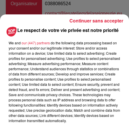
Organisateur
0388086524
contact@lesateliersdelaseigneurie.eu
Continuer sans accepter
Le respect de votre vie privée est notre priorité
Tarif
Gratuit
We and
our (447) partners
do the following data processing based on
your consent and/or our legitimate interest: Store and/or access
information on a device; Use limited data to select advertising; Create
profiles for personalised advertising; Use profiles to select personalised
Pour la première fois les Ateliers de la Seigneurie à Andlau
advertising; Measure advertising performance; Measure content
performance; Understand audiences through statistics or combinations
le musée de la Folie Marco et la médiathèque de Barr
of data from different sources; Develop and improve services; Create
proposent une exposition commune en coproduction avec le
profiles to personalise content; Use profiles to select personalised
FRAC Alsace. Au même moment ces trois lieux vous livrent
content; Use limited data to select content; Ensure security, prevent and
detect fraud, and fix errors; Deliver and present advertising and content;
leur interprétation du thème « poésie des matériaux » en lien
Save and communicate privacy choices. These technologies may
avec leurs collections respectives. Ce que nous percevons
process personal data such as IP address and browsing data to offer
des matériaux ce n'est pas seulement la chose qu'il désigne
following functionalities: Identify devices based on information actively
requested; Use precise geolocation data; Match and combine data from
ou leur fonction. Comme en poésie un mot ici la matière
other data sources; Link different devices; Identify devices based on
comme sa mise en oeuvre se perçoivent pour leurs qualités
information transmitted automatically.
diverses matérialité sonore rythme règles images qu'ils