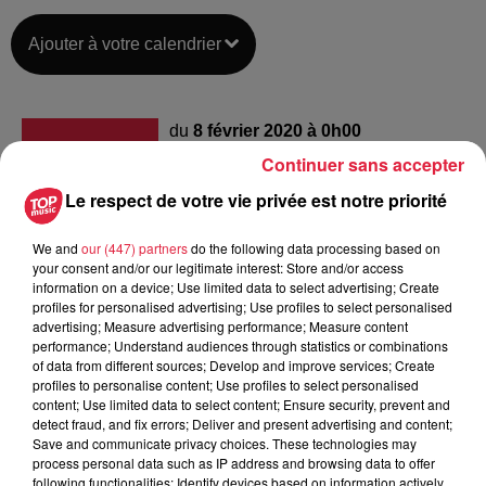
Ajouter à votre calendrier
du
8 février 2020 à 0h00
Date
Continuer sans accepter
au
9 février 2020 à 0h00
Le respect de votre vie privée est notre priorité
We and
our (447) partners
do the following data processing based on
Lieu
RIEDISHEIM (68)
your consent and/or our legitimate interest: Store and/or access
information on a device; Use limited data to select advertising; Create
profiles for personalised advertising; Use profiles to select personalised
advertising; Measure advertising performance; Measure content
performance; Understand audiences through statistics or combinations
of data from different sources; Develop and improve services; Create
Organisateur
https://www.riedisheim.fr/evenement/carn
profiles to personalise content; Use profiles to select personalised
content; Use limited data to select content; Ensure security, prevent and
detect fraud, and fix errors; Deliver and present advertising and content;
Save and communicate privacy choices. These technologies may
process personal data such as IP address and browsing data to offer
Tarif
Gratuit
following functionalities: Identify devices based on information actively