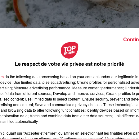
Contin
Le respect de votre vie privée est notre priorité
ers
do the following data processing based on your consent and/or our legitimate int
device; Use limited data to select advertising; Create profiles for personalised adver
vertising; Measure advertising performance; Measure content performance; Unders
ns of data from different sources; Develop and improve services; Create profiles to 
alised content; Use limited data to select content; Ensure security, prevent and detect
mars 2020 à 0h00
ertising and content; Save and communicate privacy choices. These technologies
and browsing data to offer following functionalities: Identify devices based on infor
mars 2020 à 0h00
eolocation data; Match and combine data from other data sources; Link different de
nsmitted automatically.
cliquant sur "Accepter et fermer", ou affiner en sélectionnant les finalités et/ou pa
 également refuser en cliquant sur "Continuer sans accepter". Vos préférences ne 