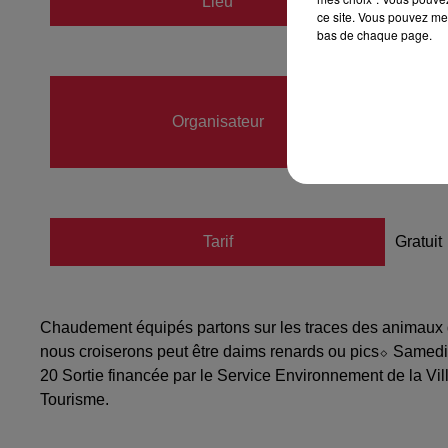
Lieu
Sélest
ce site. Vous pouvez met
bas de chaque page.
Anaël
Organisateur
06037
anaell
Tarif
Gratuit
Chaudement équipés partons sur les traces des animaux de l
nous croiserons peut être daims renards ou pics⬦ Samedi 
20 Sortie financée par le Service Environnement de la V
Tourisme.