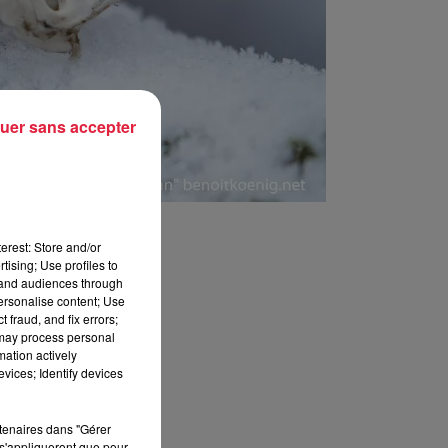
uer sans accepter
erest: Store and/or
tising; Use profiles to
tand audiences through
personalise content; Use
 fraud, and fix errors;
 may process personal
mation actively
vices; Identify devices
rtenaires dans "Gérer
s'appliqueront que pour