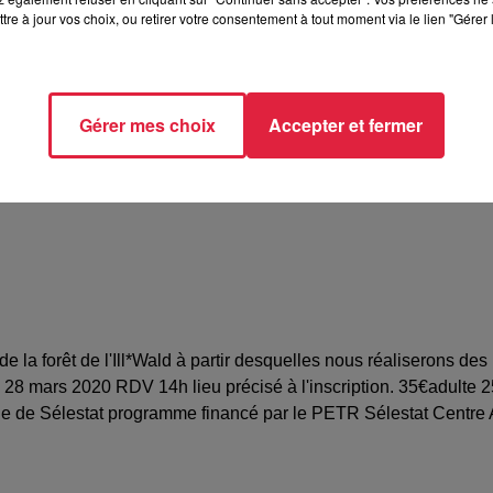
at
tre à jour vos choix, ou retirer votre consentement à tout moment via le lien "Gérer 
le BONNET
Gérer mes choix
Accepter et fermer
87414
e.bonnet@maisonnaturemutt.org
a forêt de l'Ill*Wald à partir desquelles nous réaliserons des 
28 mars 2020 RDV 14h lieu précisé à l'inscription. 35€adulte 
ille de Sélestat programme financé par le PETR Sélestat Centre