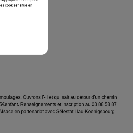
les cookies" situé en
moulages. Ouvrons l'-il et qui sait au détour d'un chemin
25€enfant. Renseignements et inscription au 03 88 58 87
 Alsace en partenariat avec Sélestat Hau-Koenigsbourg