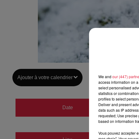
We and
our (447) partn
Ajouter à votre calendrier
access information on a 
select personalised ad
statistics or combinatio
profiles to select person
du
28 
Deliver and present adv
Date
data such as IP address 
au
28 
requested; Use precise g
based on information tra
Vous pouvez accepter en 
mes choix". Vous pouvez