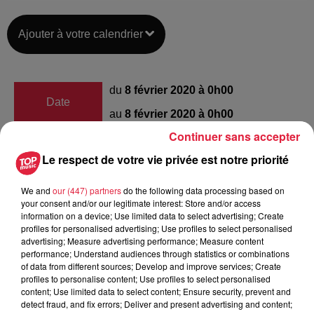
Ajouter à votre calendrier
du
8 février 2020 à 0h00
Date
au
8 février 2020 à 0h00
Continuer sans accepter
Le respect de votre vie privée est notre priorité
Piscine des Remparts - SÉLESTAT
Lieu
(67)
We and
our (447) partners
do the following data processing based on
your consent and/or our legitimate interest: Store and/or access
information on a device; Use limited data to select advertising; Create
profiles for personalised advertising; Use profiles to select personalised
WARIS Anne-Sophie
advertising; Measure advertising performance; Measure content
performance; Understand audiences through statistics or combinations
Organisateur
0643242922
of data from different sources; Develop and improve services; Create
profiles to personalise content; Use profiles to select personalised
annesophie.waris@free.fr
content; Use limited data to select content; Ensure security, prevent and
detect fraud, and fix errors; Deliver and present advertising and content;