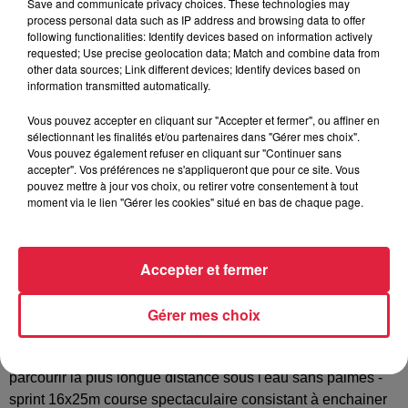
Save and communicate privacy choices. These technologies may
process personal data such as IP address and browsing data to offer
following functionalities: Identify devices based on information actively
Tarif
Gratuit
requested; Use precise geolocation data; Match and combine data from
other data sources; Link different devices; Identify devices based on
information transmitted automatically.
Samedi 8 février 2020 à partir de 13h30 à la piscine des
Vous pouvez accepter en cliquant sur "Accepter et fermer", ou affiner en
sélectionnant les finalités et/ou partenaires dans "Gérer mes choix".
Remparts de Sélestat tout le monde retiendra son souffle le
Vous pouvez également refuser en cliquant sur "Continuer sans
temps d’une compétition d’apnée. Organisée par le club de
accepter". Vos préférences ne s'appliqueront que pour ce site. Vous
plongée de Sélestat avec le soutien de sponsors locaux
pouvez mettre à jour vos choix, ou retirer votre consentement à tout
moment via le lien "Gérer les cookies" situé en bas de chaque page.
cette compétition régionale est sélective pour les
championnats de France qui se dérouleront du 8 au 10 mai
2020 à Limoges. La trentaine d'athlètes présents
Accepter et fermer
sélestadiens alsaciens et du Grand-Est concourront au
travers des 4 disciplines de l’apnée pratiquée en piscine -
Gérer mes choix
statique retenir sa respiration sous l’eau le plus longtemps
possible - dynamique palmes parcourir la plus longue
distance sous l'eau avec palmes - dynamique sans palmes
parcourir la plus longue distance sous l'eau sans palmes -
sprint 16x25m course spectaculaire consistant à enchainer