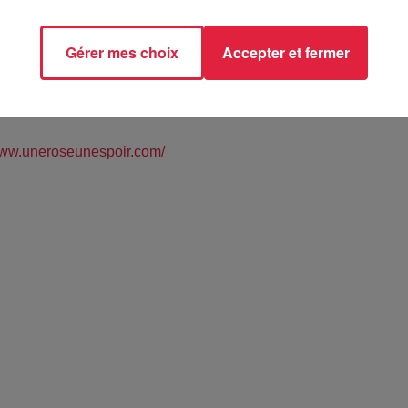
Gérer mes choix
Accepter et fermer
www.uneroseunespoir.com/