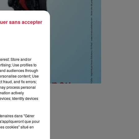
uer sans accepter
erest: Store and/or
tising; Use profiles to
tand audiences through
personalise content; Use
 fraud, and fix errors;
 may process personal
mation actively
vices; Identify devices
rtenaires dans "Gérer
s'appliqueront que pour
les cookies" situé en