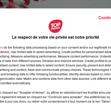
Contin
Le respect de votre vie privée est notre priorité
ers
do the following data processing based on your consent and/or our legitimate int
device; Use limited data to select advertising; Create profiles for personalised adver
vertising; Measure advertising performance; Measure content performance; Unders
ns of data from different sources; Develop and improve services; Create profiles to 
alised content; Use limited data to select content; Ensure security, prevent and detect
ertising and content; Save and communicate privacy choices. These technologies
and browsing data to offer following functionalities: Identify devices based on infor
eolocation data; Match and combine data from other data sources; Link different de
nsmitted automatically.
cliquant sur "Accepter et fermer", ou affiner en sélectionnant les finalités et/ou pa
 également refuser en cliquant sur "Continuer sans accepter". Vos préférences ne 
vril 2020 à 0h00
tre à jour vos choix, ou retirer votre consentement à tout moment via le lien "Gérer 
vril 2020 à 0h00