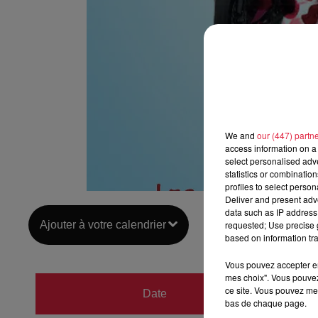
We and
our (447) partn
access information on a 
select personalised ad
statistics or combinatio
profiles to select person
Deliver and present adv
data such as IP address 
Ajouter à votre calendrier
requested; Use precise g
based on information tra
Vous pouvez accepter en 
mes choix". Vous pouvez
du
25 a
ce site. Vous pouvez met
Date
bas de chaque page.
au
25 a