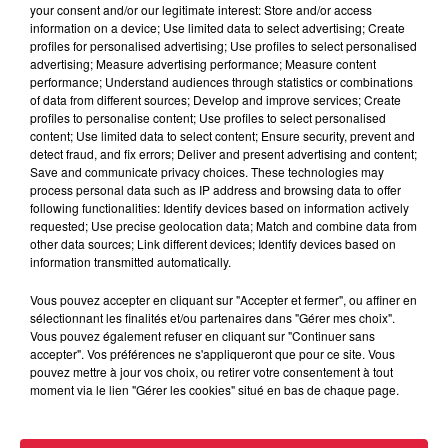
your consent and/or our legitimate interest: Store and/or access
Ajouter à votre calendrier
information on a device; Use limited data to select advertising; Create
profiles for personalised advertising; Use profiles to select personalised
advertising; Measure advertising performance; Measure content
performance; Understand audiences through statistics or combinations
du
14 février 2020 à 0h00
of data from different sources; Develop and improve services; Create
Date
profiles to personalise content; Use profiles to select personalised
au
15 février 2020 à 0h00
content; Use limited data to select content; Ensure security, prevent and
detect fraud, and fix errors; Deliver and present advertising and content;
Save and communicate privacy choices. These technologies may
process personal data such as IP address and browsing data to offer
following functionalities: Identify devices based on information actively
Salle de la Bourse - STRASBOURG
Lieu
requested; Use precise geolocation data; Match and combine data from
(67)
other data sources; Link different devices; Identify devices based on
information transmitted automatically.
Vous pouvez accepter en cliquant sur "Accepter et fermer", ou affiner en
Organisateur
https://www.facebook.com/events/13197
sélectionnant les finalités et/ou partenaires dans "Gérer mes choix".
Vous pouvez également refuser en cliquant sur "Continuer sans
accepter". Vos préférences ne s'appliqueront que pour ce site. Vous
pouvez mettre à jour vos choix, ou retirer votre consentement à tout
moment via le lien "Gérer les cookies" situé en bas de chaque page.
Tarif
Gratuit