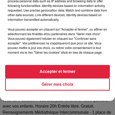
process personal data such as IP address and browsing data to offer
following functionalities: Identify devices based on information actively
Tarif
Gratuit
requested; Use precise geolocation data; Match and combine data from
other data sources; Link different devices; Identify devices based on
information transmitted automatically.
Vous pouvez accepter en cliquant sur "Accepter et fermer", ou affiner en
Une autorité bienveillante poser les limites à son enfant par
sélectionnant les finalités et/ou partenaires dans "Gérer mes choix".
Mélissa Bland psychologue clinicienne et psychothérapeute
Vous pouvez également refuser en cliquant sur "Continuer sans
accepter". Vos préférences ne s'appliqueront que pour ce site. Vous
La Médiathèque Intercommunale d'Arzviller et l'association
pouvez mettre à jour vos choix, ou retirer votre consentement à tout
« APA » (Parents d'Arzviller) proposent une conférence en
moment via le lien "Gérer les cookies" situé en bas de chaque page.
communication bienveillante donnée par Mélissa Bland
psychologue clinicienne et psychothérapeute. Le métier de
parent est semé d'embûches. L'une d'elle est le respect des
Accepter et fermer
règles. Nous sommes souvent désemparés lorsqu'il faut
poser des limites à nos enfants. Comment poser des règles
Gérer mes choix
sans blesser l'enfant Comment faire respecter les règles de
vie au sein de la famille Cette conférence aura pour objet de
vous faire découvrir des clés pour améliorer votre quotidien
avec vos enfants. Horaire 20h Entrée libre. Gratuit.
Renseignements Médiathèque Intercommunale - 1 place de