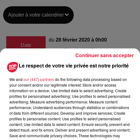
Ajouter à votre calendrier
du
28 février 2020 à 0h00
Date
au
28 février 2020 à 0h00
Continuer sans accepter
Le respect de votre vie privée est notre priorité
Lieu
Salle des Fêtes - Arzviller (57405)
We and
our (447) partners
do the following data processing based on
your consent and/or our legitimate interest: Store and/or access
information on a device; Use limited data to select advertising; Create
profiles for personalised advertising; Use profiles to select personalised
advertising; Measure advertising performance; Measure content
Sibert Céline
performance; Understand audiences through statistics or combinations
of data from different sources; Develop and improve services; Create
Organisateur
0684410021
profiles to personalise content; Use profiles to select personalised
content; Use limited data to select content; Ensure security, prevent and
celine.sibert@paysdephalsbourg.fr
detect fraud, and fix errors; Deliver and present advertising and content;
Save and communicate privacy choices. These technologies may