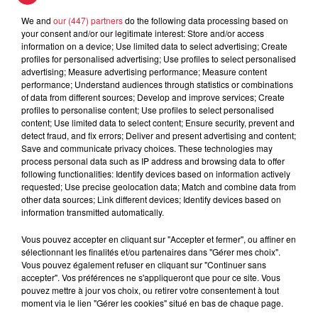
notre alimentation du plus petit bobo jusqu’aux maladies
We and
our (447) partners
do the following data processing based on
invalidantes nos liens avec les questions de santé font
your consent and/or our legitimate interest: Store and/or access
information on a device; Use limited data to select advertising; Create
partie de notre quotidien. À l’heure où les sources
profiles for personalised advertising; Use profiles to select personalised
d’information sur la santé et la médecine se multiplient à
advertising; Measure advertising performance; Measure content
l’heure où la fréquentation du web sur ces sujets est en forte
performance; Understand audiences through statistics or combinations
of data from different sources; Develop and improve services; Create
hausse À votre santé ! permet de dépasser les idées
profiles to personalise content; Use profiles to select personalised
préconçues et de poser toutes vos questions aux
content; Use limited data to select content; Ensure security, prevent and
scientifiques. Cette manifestation d’envergure est un rendez-
detect fraud, and fix errors; Deliver and present advertising and content;
Save and communicate privacy choices. These technologies may
vous incontournable qui grâce aux chercheurs aux
process personal data such as IP address and browsing data to offer
médecins aux associations de malades permet d’informer le
following functionalities: Identify devices based on information actively
public sur les avancées de la recherche médicale et les
requested; Use precise geolocation data; Match and combine data from
other data sources; Link different devices; Identify devices based on
sujets d’actualité liés à la santé. Du 1er au 31 mars de très
information transmitted automatically.
nombreux événements ouverts à tous sont organisés dans
tout le Grand Est et notamment en Alsace tels que des
Vous pouvez accepter en cliquant sur "Accepter et fermer", ou affiner en
expositions des débats des escape game des rencontres
sélectionnant les finalités et/ou partenaires dans "Gérer mes choix".
Vous pouvez également refuser en cliquant sur "Continuer sans
des conférences des ciné-débats … sur des sujets variés
accepter". Vos préférences ne s'appliqueront que pour ce site. Vous
comme les tiques la maladie de Charcot la santé des bébés
pouvez mettre à jour vos choix, ou retirer votre consentement à tout
les remèdes de grand-mère le cerveau la méditation. À votre
moment via le lien "Gérer les cookies" situé en bas de chaque page.