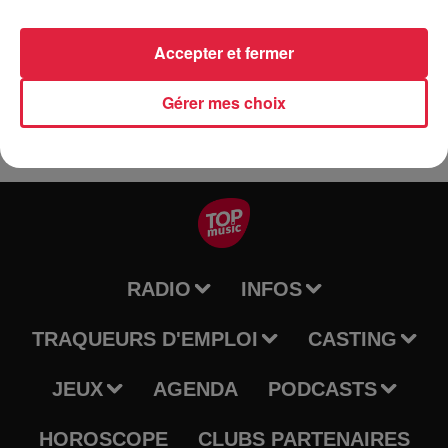
santé ! Le Mois de la santé et de la recherche médicale dans
le Grand Est est une manifestation initiée par l'Inserm Est et
la Nef des sciences.
Accepter et fermer
Gérer mes choix
RADIO
INFOS
TRAQUEURS D'EMPLOI
CASTING
JEUX
AGENDA
PODCASTS
HOROSCOPE
CLUBS PARTENAIRES