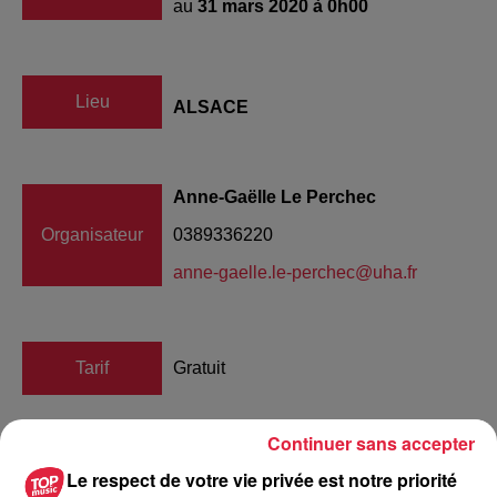
au
31 mars 2020 à 0h00
Lieu
ALSACE
Anne-Gaëlle Le Perchec
Organisateur
0389336220
anne-gaelle.le-perchec@uha.fr
Tarif
Gratuit
Continuer sans accepter
S’il est un sujet partagé par un large public c’est bien celui
Le respect de votre vie privée est notre priorité
de la santé ! Depuis le fonctionnement du cerveau jusqu’à