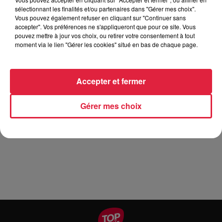
sélectionnant les finalités et/ou partenaires dans "Gérer mes choix".
Vous pouvez également refuser en cliquant sur "Continuer sans
accepter". Vos préférences ne s'appliqueront que pour ce site. Vous
A l’occasion des festivités carnavalesques qui arrivent
pouvez mettre à jour vos choix, ou retirer votre consentement à tout
Serm'animations est heureuse de vous annoncer sa boom
moment via le lien "Gérer les cookies" situé en bas de chaque page.
de Carnaval des Enfants à Sermersheim le samedi
22022020 Venez comme il vous plaît masqués déguisés
maquillés avec un accessoire si vous le souhaitez thème
Accepter et fermer
animaux De 14h à 18h venez faire la fête avec
Serm'animations la boom sera animée par DJ M'SUY
Gérer mes choix
uniquement sur réservation places limitées Vous pouvez
dès à présent réserver nous restons à votre disposition pour
toutes questions .