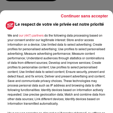
du
22 février 2020 à 0h00
Continuer sans accepter
Date
au
22 février 2020 à 0h00
Le respect de votre vie privée est notre priorité
We and
our (447) partners
do the following data processing based on
your consent and/or our legitimate interest: Store and/or access
information on a device; Use limited data to select advertising; Create
Lieu
SERMERSHEIM (67)
profiles for personalised advertising; Use profiles to select personalised
advertising; Measure advertising performance; Measure content
performance; Understand audiences through statistics or combinations
of data from different sources; Develop and improve services; Create
ERDMANN
profiles to personalise content; Use profiles to select personalised
content; Use limited data to select content; Ensure security, prevent and
Organisateur
0667790423
detect fraud, and fix errors; Deliver and present advertising and content;
Save and communicate privacy choices. These technologies may
sermanimations@yahoo.fr
process personal data such as IP address and browsing data to offer
following functionalities: Identify devices based on information actively
requested; Use precise geolocation data; Match and combine data from
other data sources; Link different devices; Identify devices based on
information transmitted automatically.
Tarif
Gratuit
Vous pouvez accepter en cliquant sur "Accepter et fermer", ou affiner en