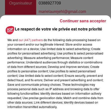
Organisateur
0388927709
marielaurejehl@gmail.com
Continuer sans accepter
Le respect de votre vie privée est notre priorité
Tarif
Gratuit
We and
our (447) partners
do the following data processing based on
your consent and/or our legitimate interest: Store and/or access
information on a device; Use limited data to select advertising; Create
profiles for personalised advertising; Use profiles to select personalised
En 2020 la troupe théâtrale d'Buttik 80 d'Artolsheim remonte
advertising; Measure advertising performance; Measure content
sur scène et a le plaisir de vous présenter une comédie en
performance; Understand audiences through statistics or combinations
trois actes de Hans Lellis dans une adaptation au dialecte
of data from different sources; Develop and improve services; Create
profiles to personalise content; Use profiles to select personalised
d'Yvette Courtois « Alois wu bisch dü gsin⬦ » Alois et Louis
content; Use limited data to select content; Ensure security, prevent and
reviennent tardivement d'une virée nocturne en ville. Le
detect fraud, and fix errors; Deliver and present advertising and content;
lendemain ils découvrent l'embarrassante présence de Lilly
Save and communicate privacy choices. These technologies may
process personal data such as IP address and browsing data to offer
rencontrée la veille. Démarre alors un véritable jeu de
following functionalities: Identify devices based on information actively
cache-cache pour dissimuler cette présence à leurs
requested; Use precise geolocation data; Match and combine data from
épouses Cécile et Frida. L'histoire se complique encore
other data sources; Link different devices; Identify devices based on
information transmitted automatically.
lorsque Casimir le fils aîné exilé au Canada annonce sa