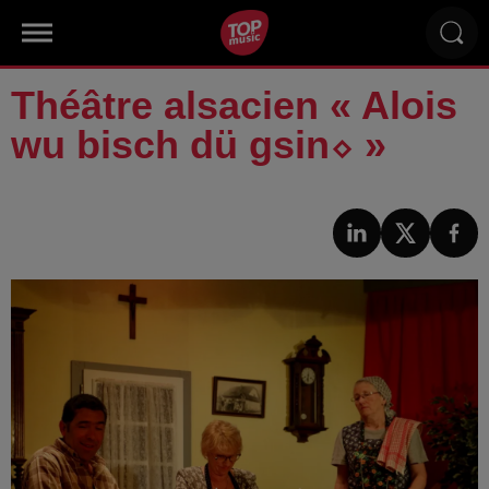
Théâtre alsacien « Alois
wu bisch dü gsin⬦ »