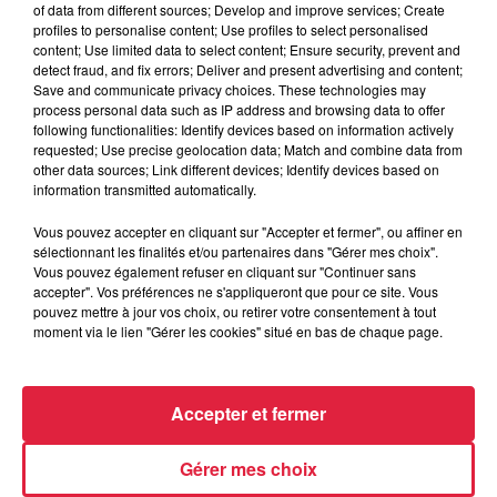
of data from different sources; Develop and improve services; Create
du
7 mars 2020 à 0h00
profiles to personalise content; Use profiles to select personalised
Date
content; Use limited data to select content; Ensure security, prevent and
au
7 mars 2020 à 0h00
detect fraud, and fix errors; Deliver and present advertising and content;
Save and communicate privacy choices. These technologies may
process personal data such as IP address and browsing data to offer
following functionalities: Identify devices based on information actively
Lieu
requested; Use precise geolocation data; Match and combine data from
EBERSHEIM (67)
other data sources; Link different devices; Identify devices based on
information transmitted automatically.
Vous pouvez accepter en cliquant sur "Accepter et fermer", ou affiner en
sélectionnant les finalités et/ou partenaires dans "Gérer mes choix".
Tarif
Gratuit
Vous pouvez également refuser en cliquant sur "Continuer sans
accepter". Vos préférences ne s'appliqueront que pour ce site. Vous
pouvez mettre à jour vos choix, ou retirer votre consentement à tout
moment via le lien "Gérer les cookies" situé en bas de chaque page.
Accepter et fermer
Gérer mes choix