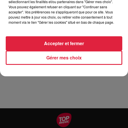
sélectionnant les finalités et/ou partenaires dans "Gérer mes choix".
Vous pouvez également refuser en cliquant sur "Continuer sans
accepter". Vos préférences ne s'appliqueront que pour ce site. Vous
pouvez mettre à jour vos choix, ou retirer votre consentement à tout
Tarif
Gratuit
moment via le lien "Gérer les cookies" situé en bas de chaque page.
Accepter et fermer
Jeudi 5 mars à 19h30 Réunion d'échange et d'information
sur l'ouverture d'une école privée alternative d'inspiration
Gérer mes choix
montessori à Selestat en septembre 2020. 2 classes de 2-6
ans et 6-12 ans. Temps d'échange sur le projet les
inscriptions vos questions autour d'un pot de bienvenu.