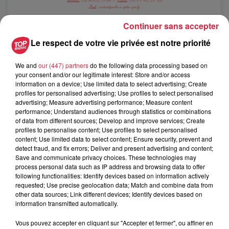
Continuer sans accepter
Le respect de votre vie privée est notre priorité
Ajouter à votre calendrier
We and
our (447) partners
do the following data processing based on
your consent and/or our legitimate interest: Store and/or access
du
5 mars 2020 à 0h00
information on a device; Use limited data to select advertising; Create
Date
profiles for personalised advertising; Use profiles to select personalised
au
5 mars 2020 à 0h00
advertising; Measure advertising performance; Measure content
performance; Understand audiences through statistics or combinations
of data from different sources; Develop and improve services; Create
profiles to personalise content; Use profiles to select personalised
content; Use limited data to select content; Ensure security, prevent and
Lieu
Avenue Thomas Edison à Selestat
detect fraud, and fix errors; Deliver and present advertising and content;
Save and communicate privacy choices. These technologies may
process personal data such as IP address and browsing data to offer
following functionalities: Identify devices based on information actively
requested; Use precise geolocation data; Match and combine data from
Fuhrmann Laurie
other data sources; Link different devices; Identify devices based on
information transmitted automatically.
Organisateur
0677422799
Vous pouvez accepter en cliquant sur "Accepter et fermer", ou affiner en
fuhrmannlaurie@gmail.com