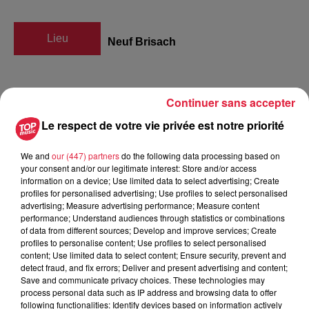
Lieu
Neuf Brisach
DEPARIS JEAN LUC
Continuer sans accepter
Organisateur
0625374892
Le respect de votre vie privée est notre priorité
jl.deparis@live.fr
We and
our (447) partners
do the following data processing based on
your consent and/or our legitimate interest: Store and/or access
information on a device; Use limited data to select advertising; Create
profiles for personalised advertising; Use profiles to select personalised
Tarif
Gratuit
advertising; Measure advertising performance; Measure content
performance; Understand audiences through statistics or combinations
of data from different sources; Develop and improve services; Create
profiles to personalise content; Use profiles to select personalised
content; Use limited data to select content; Ensure security, prevent and
CONCERT irlandais avec les QUATR ELLES pour la saint
detect fraud, and fix errors; Deliver and present advertising and content;
Patrick le 21Mars 2020 organise par l association 9bris art
Save and communicate privacy choices. These technologies may
process personal data such as IP address and browsing data to offer
dans la tours des beaux arts à Neuf Brisach classé
following functionalities: Identify devices based on information actively