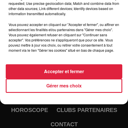
patrimoine mondial de l'UNESCO à 20h
requested; Use precise geolocation data; Match and combine data from
other data sources; Link different devices; Identify devices based on
information transmitted automatically.
Vous pouvez accepter en cliquant sur "Accepter et fermer", ou affiner en
sélectionnant les finalités et/ou partenaires dans "Gérer mes choix".
Vous pouvez également refuser en cliquant sur "Continuer sans
accepter". Vos préférences ne s'appliqueront que pour ce site. Vous
pouvez mettre à jour vos choix, ou retirer votre consentement à tout
moment via le lien "Gérer les cookies" situé en bas de chaque page.
RADIO
INFOS
Accepter et fermer
TRAQUEURS D'EMPLOI
CASTING
Gérer mes choix
JEUX
AGENDA
PODCASTS
HOROSCOPE
CLUBS PARTENAIRES
CONTACT