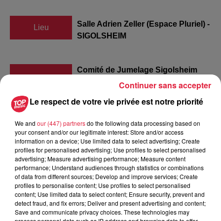
Salle Adrien Zeller (Espace Pluriel) -
Lieu
SIGOLSHEIM
Comité de Jumelage Sigolsheim
Continuer sans accepter
Organisateur
0608028924
Le respect de votre vie privée est notre priorité
cb.naegele@gmail.com
We and
our (447) partners
do the following data processing based on
your consent and/or our legitimate interest: Store and/or access
information on a device; Use limited data to select advertising; Create
Tarif
Gratuit
profiles for personalised advertising; Use profiles to select personalised
advertising; Measure advertising performance; Measure content
performance; Understand audiences through statistics or combinations
of data from different sources; Develop and improve services; Create
profiles to personalise content; Use profiles to select personalised
Soirée organisée par le comité de jumelage de Sigolsheim
content; Use limited data to select content; Ensure security, prevent and
Cussac Fort Médoc Animation dansante assurée par le
detect fraud, and fix errors; Deliver and present advertising and content;
groupe Les Pro'fêtes Tarif 25€\ Adulte. Inclus Apéritif +
Save and communicate privacy choices. These technologies may
process personal data such as IP address and browsing data to offer