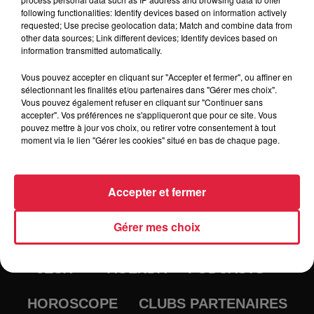
Couscous ( ou bouchée à la réine - Spaetzle sur réservation
following functionalities: Identify devices based on information actively
) + Dessert + Café 10€\ Enfant de moins de 12 ans
requested; Use precise geolocation data; Match and combine data from
Uniquement sur réservation avant le 10 avril 2020
other data sources; Link different devices; Identify devices based on
information transmitted automatically.
Vous pouvez accepter en cliquant sur "Accepter et fermer", ou affiner en
sélectionnant les finalités et/ou partenaires dans "Gérer mes choix".
Vous pouvez également refuser en cliquant sur "Continuer sans
accepter". Vos préférences ne s'appliqueront que pour ce site. Vous
pouvez mettre à jour vos choix, ou retirer votre consentement à tout
moment via le lien "Gérer les cookies" situé en bas de chaque page.
Accepter et fermer
RADIO
INFOS
Gérer mes choix
TRAQUEURS D'EMPLOI
CASTING
JEUX
AGENDA
PODCASTS
HOROSCOPE
CLUBS PARTENAIRES