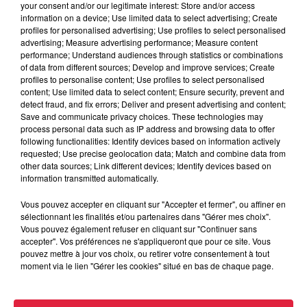
your consent and/or our legitimate interest: Store and/or access
Ajouter à votre calendrier
information on a device; Use limited data to select advertising; Create
profiles for personalised advertising; Use profiles to select personalised
advertising; Measure advertising performance; Measure content
performance; Understand audiences through statistics or combinations
du
7 mars 2020 à 0h00
of data from different sources; Develop and improve services; Create
Date
profiles to personalise content; Use profiles to select personalised
au
7 mars 2020 à 0h00
content; Use limited data to select content; Ensure security, prevent and
detect fraud, and fix errors; Deliver and present advertising and content;
Save and communicate privacy choices. These technologies may
process personal data such as IP address and browsing data to offer
following functionalities: Identify devices based on information actively
Lieu
CHÂTENOIS (67)
requested; Use precise geolocation data; Match and combine data from
other data sources; Link different devices; Identify devices based on
information transmitted automatically.
Vous pouvez accepter en cliquant sur "Accepter et fermer", ou affiner en
Organisateur
http://lesptitsbouchons.blogspot.com/
sélectionnant les finalités et/ou partenaires dans "Gérer mes choix".
Vous pouvez également refuser en cliquant sur "Continuer sans
accepter". Vos préférences ne s'appliqueront que pour ce site. Vous
pouvez mettre à jour vos choix, ou retirer votre consentement à tout
moment via le lien "Gérer les cookies" situé en bas de chaque page.
Tarif
Gratuit