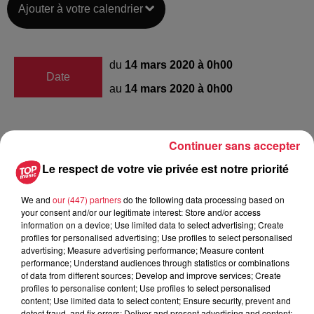
Ajouter à votre calendrier
du
14 mars 2020 à 0h00
Date
au
14 mars 2020 à 0h00
Continuer sans accepter
Lieu
Château-Salins
Le respect de votre vie privée est notre priorité
We and
our (447) partners
do the following data processing based on
Célia ISSELE
your consent and/or our legitimate interest: Store and/or access
information on a device; Use limited data to select advertising; Create
Organisateur
0387051239
profiles for personalised advertising; Use profiles to select personalised
advertising; Measure advertising performance; Measure content
celia.issele@educagri.fr
performance; Understand audiences through statistics or combinations
of data from different sources; Develop and improve services; Create
profiles to personalise content; Use profiles to select personalised
content; Use limited data to select content; Ensure security, prevent and
detect fraud, and fix errors; Deliver and present advertising and content;