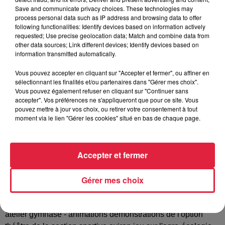
Tarif
Gratuit
Save and communicate privacy choices. These technologies may
process personal data such as IP address and browsing data to offer
following functionalities: Identify devices based on information actively
requested; Use precise geolocation data; Match and combine data from
other data sources; Link different devices; Identify devices based on
Date le samedi 14 mars 2020 Horaires de 9h à 17h Au
information transmitted automatically.
programme - Présentation des formations 4ème et 3ème de
l'enseignement agricole seconde générale et technologique
Vous pouvez accepter en cliquant sur "Accepter et fermer", ou affiner en
sélectionnant les finalités et/ou partenaires dans "Gérer mes choix".
(2GT) BAC Sciences et Technologies de l'Agronomie et du
Vous pouvez également refuser en cliquant sur "Continuer sans
Vivant (STAV) BAC PRO Conduite et Gestion de l'Entreprise
accepter". Vos préférences ne s'appliqueront que pour ce site. Vous
Hippique (CGEH) BAC PRO Conduite et Gestion de
pouvez mettre à jour vos choix, ou retirer votre consentement à tout
moment via le lien "Gérer les cookies" situé en bas de chaque page.
l'Entreprise Agricole - Polyculture Elevage (CGEA) BAC
PRO Services aux Personnes et aux Territoires (SAPAT)
BTSA ACSE (Analyse Conduite et Stratégie de l'Entreprise
Accepter et fermer
agricole) Licence Professionnelle Agronomie - management
de l'entreprise agricole et rurale et développement durable
des territoires ruraux. - renseignements administratifs -
Gérer mes choix
présence de l'association des parents d'élèves - visites des
locaux internats externat exploitation agricole écurie active
atelier gymnase - animations démonstrations de l'option