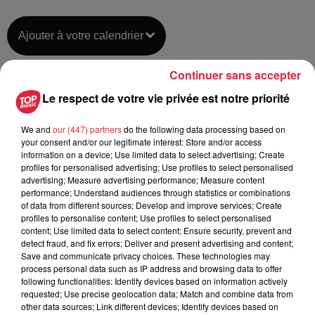
Ajouter à votre calendrier
Continuer sans accepter
du
28 mars 2020 à 0h00
Le respect de votre vie privée est notre priorité
Date
au
28 mars 2020 à 0h00
We and
our (447) partners
do the following data processing based on
your consent and/or our legitimate interest: Store and/or access
information on a device; Use limited data to select advertising; Create
profiles for personalised advertising; Use profiles to select personalised
Lieu
advertising; Measure advertising performance; Measure content
Médiathèque de Barr
performance; Understand audiences through statistics or combinations
of data from different sources; Develop and improve services; Create
profiles to personalise content; Use profiles to select personalised
content; Use limited data to select content; Ensure security, prevent and
MACQUART Laurence
detect fraud, and fix errors; Deliver and present advertising and content;
Save and communicate privacy choices. These technologies may
Organisateur
0677483198
process personal data such as IP address and browsing data to offer
following functionalities: Identify devices based on information actively
contact@calista-office.fr
requested; Use precise geolocation data; Match and combine data from
other data sources; Link different devices; Identify devices based on