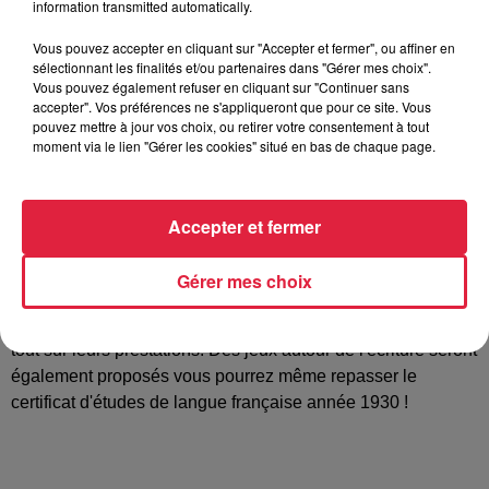
information transmitted automatically.
Tarif
Gratuit
Vous pouvez accepter en cliquant sur "Accepter et fermer", ou affiner en
sélectionnant les finalités et/ou partenaires dans "Gérer mes choix".
Vous pouvez également refuser en cliquant sur "Continuer sans
accepter". Vos préférences ne s'appliqueront que pour ce site. Vous
pouvez mettre à jour vos choix, ou retirer votre consentement à tout
Des écrivains publics membres du GREC (Groupement des
moment via le lien "Gérer les cookies" situé en bas de chaque page.
Écrivains-Conseils®) venus de toute la France se donnent
rendez-vous et vous accueillent à la médiathèque de Barr.
Venez les rencontrer ils vous expliqueront en quoi ce métier
Accepter et fermer
si ancien correspond plus que jamais aux besoins de la
société d'aujourd'hui. De la biographie à l'assistance
Gérer mes choix
administrative en passant par les ateliers d'écriture ou
l'accompagnement à la recherche d'emploi ils vous diront
tout sur leurs prestations. Des jeux autour de l'écriture seront
également proposés vous pourrez même repasser le
certificat d'études de langue française année 1930 !