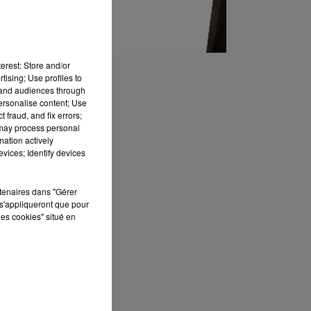
erest: Store and/or
tising; Use profiles to
tand audiences through
personalise content; Use
 fraud, and fix errors;
 may process personal
mation actively
vices; Identify devices
rtenaires dans "Gérer
s'appliqueront que pour
les cookies" situé en