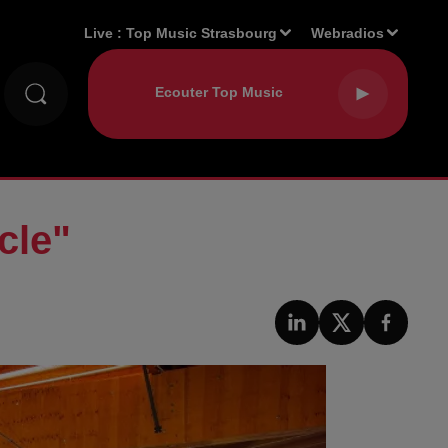
Live :
Top Music Strasbourg
Webradios
cle"