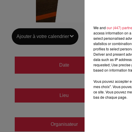
We and
our (447) partn
access information on a 
Ajouter à votre calendrier
select personalised ad
statistics or combinatio
profiles to select person
Deliver and present adv
data such as IP address 
du
22 a
requested; Use precise g
Date
au
22 a
based on information tra
Vous pouvez accepter en 
mes choix". Vous pouvez
ce site. Vous pouvez met
Lieu
La Cit
bas de chaque page.
Organisateur
https:/