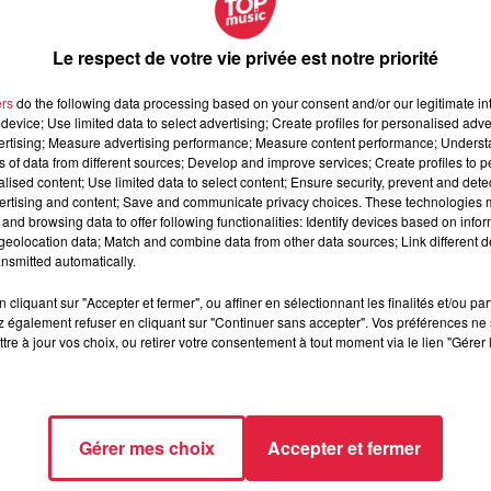
Le respect de votre vie privée est notre priorité
ers
do the following data processing based on your consent and/or our legitimate int
device; Use limited data to select advertising; Create profiles for personalised adver
vertising; Measure advertising performance; Measure content performance; Unders
ns of data from different sources; Develop and improve services; Create profiles to 
alised content; Use limited data to select content; Ensure security, prevent and detect
ertising and content; Save and communicate privacy choices. These technologies
and browsing data to offer following functionalities: Identify devices based on infor
vril 2020 à 0h00
eolocation data; Match and combine data from other data sources; Link different de
vril 2020 à 0h00
nsmitted automatically.
cliquant sur "Accepter et fermer", ou affiner en sélectionnant les finalités et/ou pa
 également refuser en cliquant sur "Continuer sans accepter". Vos préférences ne 
tre à jour vos choix, ou retirer votre consentement à tout moment via le lien "Gérer 
é du Train - MULHOUSE (68)
Gérer mes choix
Accepter et fermer
/www.citedutrain.com/visites-guidees