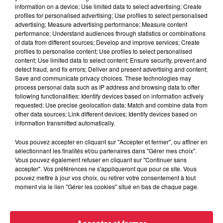
information on a device; Use limited data to select advertising; Create
profiles for personalised advertising; Use profiles to select personalised
advertising; Measure advertising performance; Measure content
du
13 juillet 2018 à 0h00
performance; Understand audiences through statistics or combinations
Date
of data from different sources; Develop and improve services; Create
au
13 juillet 2018 à 0h00
profiles to personalise content; Use profiles to select personalised
content; Use limited data to select content; Ensure security, prevent and
detect fraud, and fix errors; Deliver and present advertising and content;
Save and communicate privacy choices. These technologies may
process personal data such as IP address and browsing data to offer
Parking de la Manufacture, rue Henry
Lieu
following functionalities: Identify devices based on information actively
Wilhelm - COLMAR (68)
requested; Use precise geolocation data; Match and combine data from
other data sources; Link different devices; Identify devices based on
information transmitted automatically.
Organisateur
http://www.colmar.fr/nuit-multicolore
Vous pouvez accepter en cliquant sur "Accepter et fermer", ou affiner en
sélectionnant les finalités et/ou partenaires dans "Gérer mes choix".
Vous pouvez également refuser en cliquant sur "Continuer sans
accepter". Vos préférences ne s'appliqueront que pour ce site. Vous
pouvez mettre à jour vos choix, ou retirer votre consentement à tout
moment via le lien "Gérer les cookies" situé en bas de chaque page.
Tarif
Gratuit