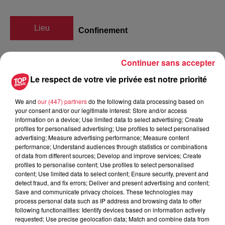
Lieu
Confinement
Continuer sans accepter
Freddy Fuhro
Le respect de votre vie privée est notre priorité
Organisateur
0684734471
We and
our (447) partners
do the following data processing based on
freddyfuhro68@gmail.com
your consent and/or our legitimate interest: Store and/or access
information on a device; Use limited data to select advertising; Create
profiles for personalised advertising; Use profiles to select personalised
advertising; Measure advertising performance; Measure content
performance; Understand audiences through statistics or combinations
Tarif
Gratuit
of data from different sources; Develop and improve services; Create
profiles to personalise content; Use profiles to select personalised
content; Use limited data to select content; Ensure security, prevent and
detect fraud, and fix errors; Deliver and present advertising and content;
httpsfacebook.comeventss45mn-with-freddy-fuhro-
Save and communicate privacy choices. These technologies may
process personal data such as IP address and browsing data to offer
live1436884549825575ticl
following functionalities: Identify devices based on information actively
requested; Use precise geolocation data; Match and combine data from