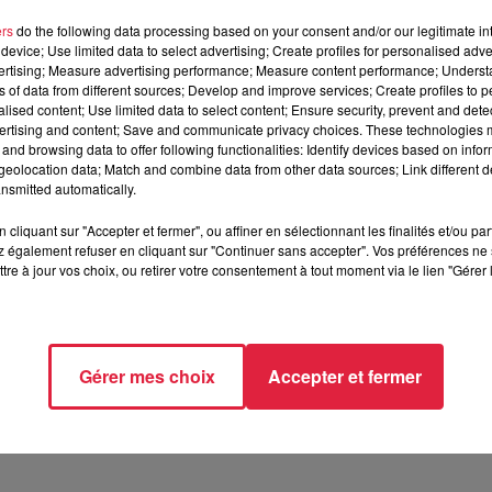
ers
do the following data processing based on your consent and/or our legitimate int
device; Use limited data to select advertising; Create profiles for personalised adver
vertising; Measure advertising performance; Measure content performance; Unders
uin 2020 à 0h00
ns of data from different sources; Develop and improve services; Create profiles to 
alised content; Use limited data to select content; Ensure security, prevent and detect
uin 2020 à 0h00
ertising and content; Save and communicate privacy choices. These technologies
and browsing data to offer following functionalities: Identify devices based on infor
eolocation data; Match and combine data from other data sources; Link different de
nsmitted automatically.
LSHEIM (68)
cliquant sur "Accepter et fermer", ou affiner en sélectionnant les finalités et/ou pa
 également refuser en cliquant sur "Continuer sans accepter". Vos préférences ne 
tre à jour vos choix, ou retirer votre consentement à tout moment via le lien "Gérer 
/musees-mulhouse.fr/musees/musee-de-la-mine-et-de-la-potasse
Gérer mes choix
Accepter et fermer