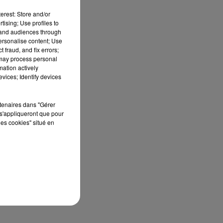
erest: Store and/or
tising; Use profiles to
tand audiences through
personalise content; Use
 fraud, and fix errors;
 may process personal
mation actively
vices; Identify devices
rtenaires dans "Gérer
s'appliqueront que pour
les cookies" situé en
/