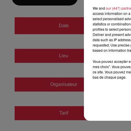
We and
our (447) partn
access information on a 
select personalised ad
du
10 j
statistics or combinatio
Date
profiles to select person
au
10 j
Deliver and present adv
data such as IP address 
requested; Use precise g
based on information tra
Lieu
WITTE
Vous pouvez accepter en 
mes choix". Vous pouvez
ce site. Vous pouvez met
bas de chaque page.
Organisateur
https:/
Tarif
Gratuit