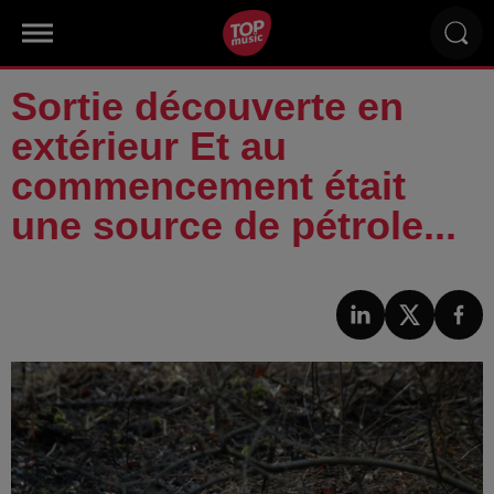
Sortie découverte en
extérieur Et au
commencement était
une source de pétrole...