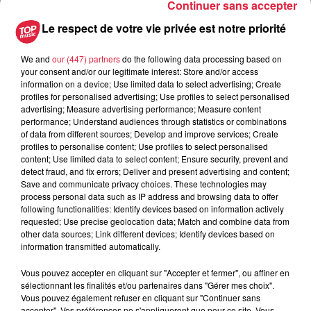
Continuer sans accepter
Le respect de votre vie privée est notre priorité
Pascale ROLL-SCHNEIDER
0388809108
We and
our (447) partners
do the following data processing based on
your consent and/or our legitimate interest: Store and/or access
Organisateur
musee.petrole@musees-vosges-
information on a device; Use limited data to select advertising; Create
profiles for personalised advertising; Use profiles to select personalised
nord.org
advertising; Measure advertising performance; Measure content
http://www.musee-du-petrole.com/
performance; Understand audiences through statistics or combinations
of data from different sources; Develop and improve services; Create
profiles to personalise content; Use profiles to select personalised
content; Use limited data to select content; Ensure security, prevent and
detect fraud, and fix errors; Deliver and present advertising and content;
Tarif
Gratuit
Save and communicate privacy choices. These technologies may
process personal data such as IP address and browsing data to offer
following functionalities: Identify devices based on information actively
requested; Use precise geolocation data; Match and combine data from
other data sources; Link different devices; Identify devices based on
Découvrez le paysage et le passé du Pays de Pechelbronn
information transmitted automatically.
autrement ! L'épopée de l'or noir nord-alsacien débute avec
Vous pouvez accepter en cliquant sur "Accepter et fermer", ou affiner en
une remontée naturelle de brut en pleine nature...Partez
sélectionnant les finalités et/ou partenaires dans "Gérer mes choix".
avec le guide à la rencontre de ce produit si singulier qui
Vous pouvez également refuser en cliquant sur "Continuer sans
surgit au détour d'un chemin de forêt des alentours.
accepter". Vos préférences ne s'appliqueront que pour ce site. Vous