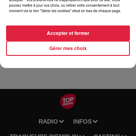
pouvez mettre à jour vos choix, ou retirer votre consentement à tout
Découvrez ainsi toute l'histoire de l'exploitation de cette
moment via le lien "Gérer les cookies" situé en bas de chaque page.
roche liquide d'origine naturelle. Intervenant un guide du
musée ♦ Prévoir un co-voiturage pour se rendre sur le site (à
partir du musée) Contact Musée Français du Pétrole 4 rue
Accepter et fermer
de l'École 67250 Merkwiller-Pechelbronn 03 88 80 91 08
musee.petrole@musees-vosges-nord.org www.musee-du-
Gérer mes choix
petrole.com
RADIO
INFOS