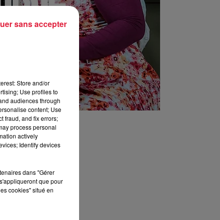
uer sans accepter
erest: Store and/or
tising; Use profiles to
tand audiences through
personalise content; Use
 fraud, and fix errors;
 may process personal
mation actively
vices; Identify devices
rtenaires dans "Gérer
s'appliqueront que pour
les cookies" situé en