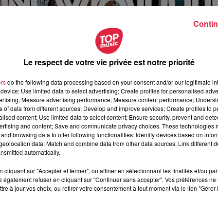
Contin
Le respect de votre vie privée est notre priorité
ers
do the following data processing based on your consent and/or our legitimate int
device; Use limited data to select advertising; Create profiles for personalised adver
vertising; Measure advertising performance; Measure content performance; Unders
ns of data from different sources; Develop and improve services; Create profiles to 
alised content; Use limited data to select content; Ensure security, prevent and detect
ertising and content; Save and communicate privacy choices. These technologies
and browsing data to offer following functionalities: Identify devices based on infor
eolocation data; Match and combine data from other data sources; Link different de
nsmitted automatically.
cliquant sur "Accepter et fermer", ou affiner en sélectionnant les finalités et/ou pa
uillet 2020 à 0h00
 également refuser en cliquant sur "Continuer sans accepter". Vos préférences ne 
tre à jour vos choix, ou retirer votre consentement à tout moment via le lien "Gérer 
uillet 2020 à 0h00