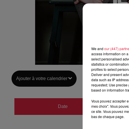
We and
our (447) partn
access information on a 
select personalised ad
statistics or combinatio
profiles to select person
Deliver and present adv
Ajouter à votre calendrier
data such as IP address 
requested; Use precise g
based on information tra
Vous pouvez accepter en 
du
25 j
mes choix". Vous pouvez
Date
ce site. Vous pouvez met
au
26 j
bas de chaque page.