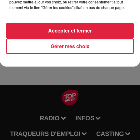
pouvez mettre à jour vos choix, ou retirer votre consentement à tout
moment via le lien "Gérer les cookies" situé en bas de chaque page.
A la bibliothèque de Baldenheim le mardi 21 juillet de 14 h à
Accepter et fermer
16 h pour les enfants à partir de 6 ans Fabrique à l'aide de
laine et de feutrine des tuteurs pour des plantes que tu vas
Gérer mes choix
pouvoir offrir. Gratuit sur inscription.
RADIO
INFOS
TRAQUEURS D'EMPLOI
CASTING