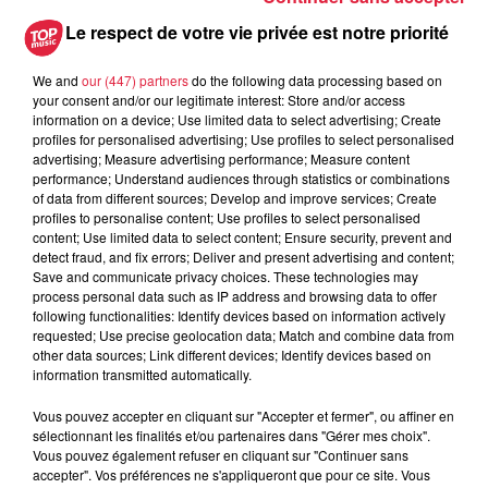
Le respect de votre vie privée est notre priorité
du
21 juillet 2020 à 0h00
Date
We and
our (447) partners
do the following data processing based on
au
21 juillet 2020 à 0h00
your consent and/or our legitimate interest: Store and/or access
information on a device; Use limited data to select advertising; Create
profiles for personalised advertising; Use profiles to select personalised
advertising; Measure advertising performance; Measure content
performance; Understand audiences through statistics or combinations
Lieu
Bibliothèque de Baldenheim
of data from different sources; Develop and improve services; Create
profiles to personalise content; Use profiles to select personalised
content; Use limited data to select content; Ensure security, prevent and
detect fraud, and fix errors; Deliver and present advertising and content;
Save and communicate privacy choices. These technologies may
ADRIAN Pascale
process personal data such as IP address and browsing data to offer
following functionalities: Identify devices based on information actively
0388853161
Organisateur
requested; Use precise geolocation data; Match and combine data from
other data sources; Link different devices; Identify devices based on
bibliotheque-
information transmitted automatically.
baldenheim@mediatheque-selestat.net
Vous pouvez accepter en cliquant sur "Accepter et fermer", ou affiner en
sélectionnant les finalités et/ou partenaires dans "Gérer mes choix".
Vous pouvez également refuser en cliquant sur "Continuer sans
accepter". Vos préférences ne s'appliqueront que pour ce site. Vous
Tarif
Gratuit