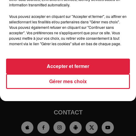
information transmitted automatically.
Vous pouvez accepter en cliquant sur "Accepter et fermer", ou affiner en
sélectionnant les finalités et/ou partenaires dans "Gérer mes choix".
Vous pouvez également refuser en cliquant sur "Continuer sans
accepter". Vos préférences ne s'appliqueront que pour ce site. Vous
pouvez mettre à jour vos choix, ou retirer votre consentement à tout
moment via le lien "Gérer les cookies" situé en bas de chaque page.
RADIO
INFOS
Accepter et fermer
TRAQUEURS D'EMPLOI
CASTING
Gérer mes choix
JEUX
AGENDA
PODCASTS
HOROSCOPE
CLUBS PARTENAIRES
CONTACT