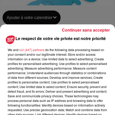
Ajouter à votre calendrier
Continuer sans accepter
Le respect de votre vie privée est notre priorité
du
5 août 2020 à 0h00
Date
au
5 août 2020 à 0h00
We and
our (447) partners
do the following data processing based on
your consent and/or our legitimate interest: Store and/or access
information on a device; Use limited data to select advertising; Create
profiles for personalised advertising; Use profiles to select personalised
Musée de l'Impression sur Étoffes -
advertising; Measure advertising performance; Measure content
Lieu
performance; Understand audiences through statistics or combinations
MULHOUSE (68)
of data from different sources; Develop and improve services; Create
profiles to personalise content; Use profiles to select personalised
content; Use limited data to select content; Ensure security, prevent and
detect fraud, and fix errors; Deliver and present advertising and content;
Tarif
Gratuit
Save and communicate privacy choices. These technologies may
process personal data such as IP address and browsing data to offer
following functionalities: Identify devices based on information actively
requested; Use precise geolocation data; Match and combine data from
other data sources; Link different devices; Identify devices based on