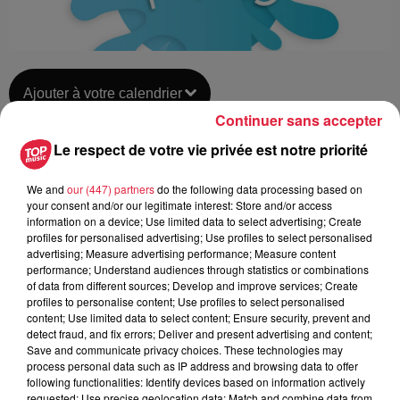
Ajouter à votre calendrier
Continuer sans accepter
Le respect de votre vie privée est notre priorité
du
19 août 2020 à 0h00
Date
We and
our (447) partners
do the following data processing based on
au
19 août 2020 à 0h00
your consent and/or our legitimate interest: Store and/or access
information on a device; Use limited data to select advertising; Create
profiles for personalised advertising; Use profiles to select personalised
advertising; Measure advertising performance; Measure content
Musée de l'Impression sur Étoffes -
performance; Understand audiences through statistics or combinations
Lieu
of data from different sources; Develop and improve services; Create
MULHOUSE (68)
profiles to personalise content; Use profiles to select personalised
content; Use limited data to select content; Ensure security, prevent and
detect fraud, and fix errors; Deliver and present advertising and content;
Save and communicate privacy choices. These technologies may
Tarif
Gratuit
process personal data such as IP address and browsing data to offer
following functionalities: Identify devices based on information actively
requested; Use precise geolocation data; Match and combine data from