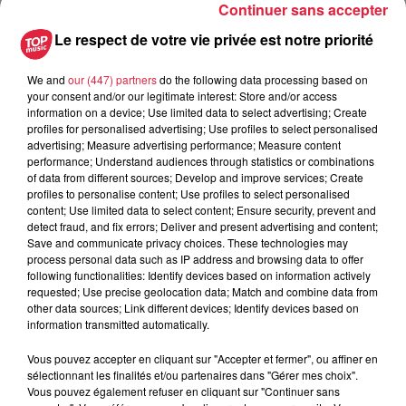
Continuer sans accepter
du
23 juin 2018 à 0h00
Le respect de votre vie privée est notre priorité
Date
au
23 juin 2018 à 0h00
We and
our (447) partners
do the following data processing based on
your consent and/or our legitimate interest: Store and/or access
information on a device; Use limited data to select advertising; Create
profiles for personalised advertising; Use profiles to select personalised
Lieu
ERSTEIN (67)
advertising; Measure advertising performance; Measure content
performance; Understand audiences through statistics or combinations
of data from different sources; Develop and improve services; Create
profiles to personalise content; Use profiles to select personalised
content; Use limited data to select content; Ensure security, prevent and
FISCHER MARIE CHRISTINE
detect fraud, and fix errors; Deliver and present advertising and content;
Organisateur
0649096578
Save and communicate privacy choices. These technologies may
process personal data such as IP address and browsing data to offer
lolotine2@hotmail.fr
following functionalities: Identify devices based on information actively
requested; Use precise geolocation data; Match and combine data from
other data sources; Link different devices; Identify devices based on
information transmitted automatically.
Tarif
Gratuit
Vous pouvez accepter en cliquant sur "Accepter et fermer", ou affiner en
sélectionnant les finalités et/ou partenaires dans "Gérer mes choix".
Vous pouvez également refuser en cliquant sur "Continuer sans