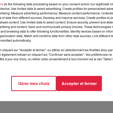
ers
do the following data processing based on your consent and/or our legitimate int
device; Use limited data to select advertising; Create profiles for personalised adver
vertising; Measure advertising performance; Measure content performance; Unders
ns of data from different sources; Develop and improve services; Create profiles to 
alised content; Use limited data to select content; Ensure security, prevent and detect
ertising and content; Save and communicate privacy choices. These technologies
and browsing data to offer following functionalities: Identify devices based on infor
eolocation data; Match and combine data from other data sources; Link different de
uillet 2020 à 0h00
nsmitted automatically.
uillet 2020 à 0h00
cliquant sur "Accepter et fermer", ou affiner en sélectionnant les finalités et/ou pa
 également refuser en cliquant sur "Continuer sans accepter". Vos préférences ne 
tre à jour vos choix, ou retirer votre consentement à tout moment via le lien "Gérer 
Electropolis - MULHOUSE (68)
Gérer mes choix
Accepter et fermer