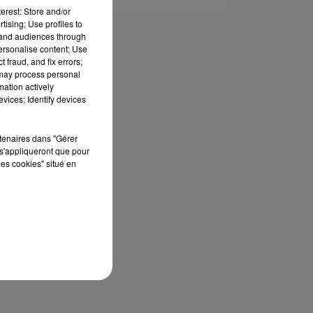
erest: Store and/or
tising; Use profiles to
tand audiences through
personalise content; Use
 fraud, and fix errors;
 may process personal
mation actively
vices; Identify devices
rtenaires dans "Gérer
s'appliqueront que pour
les cookies" situé en