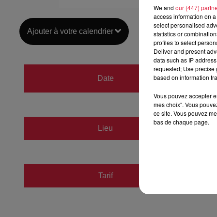
We and
our (447) partn
access information on a 
select personalised ad
Ajouter à votre calendrier
statistics or combinatio
profiles to select person
Deliver and present adv
data such as IP address 
requested; Use precise g
du
28 j
based on information tra
Date
au
28 j
Vous pouvez accepter en 
mes choix". Vous pouvez
ce site. Vous pouvez met
bas de chaque page.
Lieu
Musée 
Tarif
Gratuit