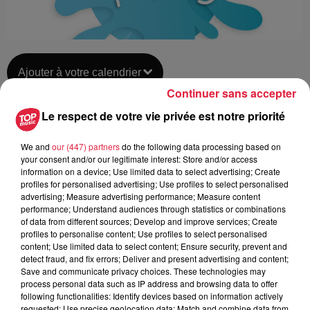
Ajouter à votre calendrier
Continuer sans accepter
Le respect de votre vie privée est notre priorité
du
25 août 2020 à 0h00
Date
We and
our (447) partners
do the following data processing based on
au
25 août 2020 à 0h00
your consent and/or our legitimate interest: Store and/or access
information on a device; Use limited data to select advertising; Create
profiles for personalised advertising; Use profiles to select personalised
advertising; Measure advertising performance; Measure content
Musée Electropolis - MULHOUSE
performance; Understand audiences through statistics or combinations
Lieu
of data from different sources; Develop and improve services; Create
(68)
profiles to personalise content; Use profiles to select personalised
content; Use limited data to select content; Ensure security, prevent and
detect fraud, and fix errors; Deliver and present advertising and content;
Save and communicate privacy choices. These technologies may
Tarif
Gratuit
process personal data such as IP address and browsing data to offer
following functionalities: Identify devices based on information actively
requested; Use precise geolocation data; Match and combine data from