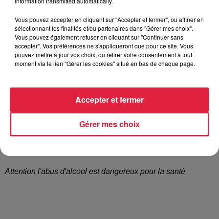
information transmitted automatically.
A NOTER
:
Vous pouvez accepter en cliquant sur "Accepter et fermer", ou affiner en
Dû à la situation sanitaire actuelle, et en accord avec les
sélectionnant les finalités et/ou partenaires dans "Gérer mes choix".
Vous pouvez également refuser en cliquant sur "Continuer sans
protocoles en vigueur, les concerts sont proposés
accepter". Vos préférences ne s'appliqueront que pour ce site. Vous
uniquement en places assises et en nombre limité ! Les
pouvez mettre à jour vos choix, ou retirer votre consentement à tout
réservations sont donc fortement conseillées sur :
moment via le lien "Gérer les cookies" situé en bas de chaque page.
zone51.net/billetterie. Les réservations seront garanties
jusqu’à 19h15
. Au-delà, les places seront réattribuées.
Les gestes barrières sont évidemment de rigueur, merci de
Accepter et fermer
venir avec vos masques (port obligatoire, sauf en position
assise). Paiements CB obligatoires (Bar / Restauration).
Gérer mes choix
Toutes les infos & réservation
Attention l'abus d'alcool est dangereux pour la santé