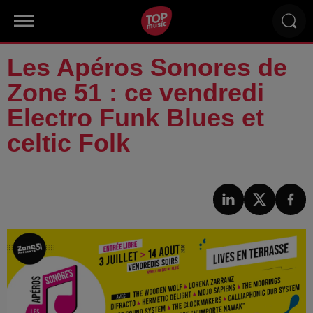
Les Apéros Sonores de
Zone 51 : ce vendredi
Electro Funk Blues et
celtic Folk