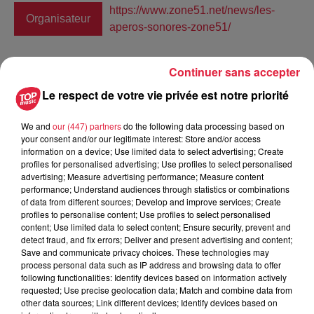
https://www.zone51.net/news/les-
Organisateur
aperos-sonores-zone51/
Continuer sans accepter
Tarif
Payant
Le respect de votre vie privée est notre priorité
We and
our (447) partners
do the following data processing based on
your consent and/or our legitimate interest: Store and/or access
Cet été, avec les
apéros sonores de Zone51
regoûtons
information on a device; Use limited data to select advertising; Create
profiles for personalised advertising; Use profiles to select personalised
enfin au plaisir de
la musique live en plein air
, au cœur
advertising; Measure advertising performance; Measure content
d’un cadre historique sur la place de la Bibliothèque
performance; Understand audiences through statistics or combinations
Humaniste de Sélestat !
of data from different sources; Develop and improve services; Create
profiles to personalise content; Use profiles to select personalised
Tous les vendredis soirs de 18h30 à 22h, du 3 juillet au
content; Use limited data to select content; Ensure security, prevent and
14 aout
!
detect fraud, and fix errors; Deliver and present advertising and content;
Save and communicate privacy choices. These technologies may
VEN. 17 JUILLET 2020
process personal data such as IP address and browsing data to offer
19h00-20h15 : MOJO SAPIENS / Eletro-Funk Blues Hip
following functionalities: Identify devices based on information actively
Hop
requested; Use precise geolocation data; Match and combine data from
other data sources; Link different devices; Identify devices based on
20h45-21h45 : THE MOORINGS / Acoustic celtic folk