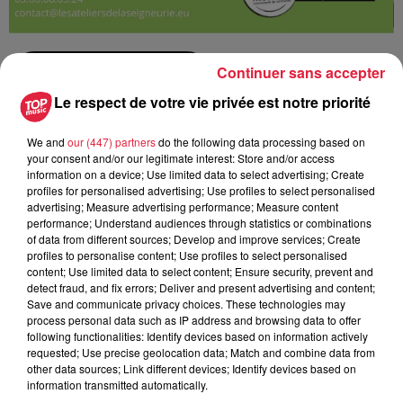
Continuer sans accepter
Ajouter à votre calendrier
Le respect de votre vie privée est notre priorité
We and
our (447) partners
do the following data processing based on
du
12 août 2020 à 0h00
your consent and/or our legitimate interest: Store and/or access
Date
information on a device; Use limited data to select advertising; Create
au
12 août 2020 à 0h00
profiles for personalised advertising; Use profiles to select personalised
advertising; Measure advertising performance; Measure content
performance; Understand audiences through statistics or combinations
of data from different sources; Develop and improve services; Create
Les ateliers de la Seigneurie -
profiles to personalise content; Use profiles to select personalised
Lieu
content; Use limited data to select content; Ensure security, prevent and
ANDLAU (67)
detect fraud, and fix errors; Deliver and present advertising and content;
Save and communicate privacy choices. These technologies may
process personal data such as IP address and browsing data to offer
Les ateliers de la Seigneurie
following functionalities: Identify devices based on information actively
requested; Use precise geolocation data; Match and combine data from
Organisateur
0388086524
other data sources; Link different devices; Identify devices based on
information transmitted automatically.
contact@lesateliersdelaseigneurie.eu