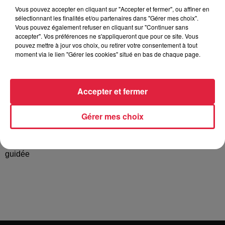
Vous pouvez accepter en cliquant sur "Accepter et fermer", ou affiner en
sélectionnant les finalités et/ou partenaires dans "Gérer mes choix".
Vous pouvez également refuser en cliquant sur "Continuer sans
accepter". Vos préférences ne s'appliqueront que pour ce site. Vous
Tarif
Gratuit
pouvez mettre à jour vos choix, ou retirer votre consentement à tout
moment via le lien "Gérer les cookies" situé en bas de chaque page.
700 m² de parcours interactif et sensoriel dans une superbe
Accepter et fermer
bâtisse Renaissance. Pour comprendre le patrimoine à tra­
vers les matériaux et les gestes qui l’ont façonné. Maisons à
Gérer mes choix
pans-de-bois châteaux forts… vous révèlent leurs secrets de
fabrication. Petits et grands sont les bienvenus à cette visite
! de 15h à 16h30 Droit d'entrée +2€pers. pour la visite
guidée