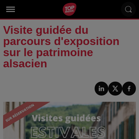
Visite guidée du
parcours d'exposition
sur le patrimoine
alsacien