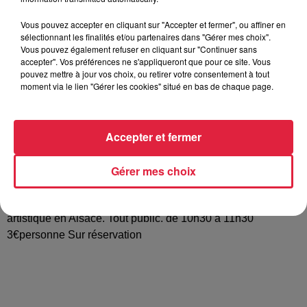
Vous pouvez accepter en cliquant sur "Accepter et fermer", ou affiner en
Tarif
Gratuit
sélectionnant les finalités et/ou partenaires dans "Gérer mes choix".
Vous pouvez également refuser en cliquant sur "Continuer sans
accepter". Vos préférences ne s'appliqueront que pour ce site. Vous
pouvez mettre à jour vos choix, ou retirer votre consentement à tout
moment via le lien "Gérer les cookies" situé en bas de chaque page.
Sur la Route des Vins Andlau est un village charmant au
caractère bien trempé. Et pour cause son histoire ! Marqué
par la présence d’une abbaye dès le 9e siècle fief des
Accepter et fermer
seigneurs d’Andlau le village constituait un enjeu politique
entre l’empereur les seigneurs locaux l’évêque et
Gérer mes choix
l’abbaye… rien que ça ! La visite permet de faire le tour du
village de comprendre l’implantation de l’abbaye et de lire
les sculptures romanes l’un des joyaux de cette période
artistique en Alsace. Tout public. de 10h30 à 11h30
3€personne Sur réservation