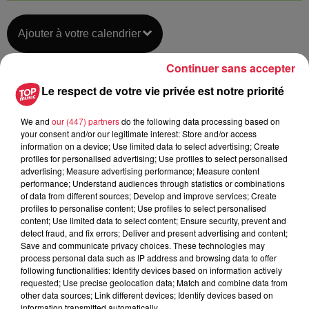
Ajouter à votre calendrier
Continuer sans accepter
Le respect de votre vie privée est notre priorité
du
6 août 2020 à 0h00
Date
au
6 août 2020 à 0h00
We and
our (447) partners
do the following data processing based on
your consent and/or our legitimate interest: Store and/or access
information on a device; Use limited data to select advertising; Create
profiles for personalised advertising; Use profiles to select personalised
Les ateliers de la Seigneurie -
advertising; Measure advertising performance; Measure content
Lieu
performance; Understand audiences through statistics or combinations
ANDLAU (67)
of data from different sources; Develop and improve services; Create
profiles to personalise content; Use profiles to select personalised
content; Use limited data to select content; Ensure security, prevent and
Les ateliers de la Seigneurie
detect fraud, and fix errors; Deliver and present advertising and content;
Save and communicate privacy choices. These technologies may
Organisateur
0388086524
process personal data such as IP address and browsing data to offer
following functionalities: Identify devices based on information actively
contact@lesateliersdelaseigneurie.eu
requested; Use precise geolocation data; Match and combine data from
other data sources; Link different devices; Identify devices based on
information transmitted automatically.