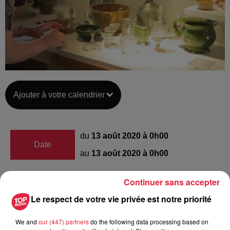
Ajouter à votre calendrier
du
13 août 2020 à 0h00
Date
au
13 août 2020 à 0h00
Continuer sans accepter
Les ateliers de la Seigneurie -
Le respect de votre vie privée est notre priorité
Lieu
ANDLAU (67)
We and
our (447) partners
do the following data processing based on