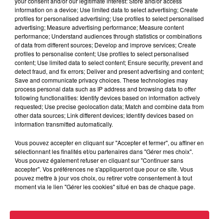
your consent and/or our legitimate interest: Store and/or access
information on a device; Use limited data to select advertising; Create
Les ateliers de la Seigneurie
profiles for personalised advertising; Use profiles to select personalised
advertising; Measure advertising performance; Measure content
Organisateur
0388086524
performance; Understand audiences through statistics or combinations
contact@lesateliersdelaseigneurie.eu
of data from different sources; Develop and improve services; Create
profiles to personalise content; Use profiles to select personalised
content; Use limited data to select content; Ensure security, prevent and
detect fraud, and fix errors; Deliver and present advertising and content;
Save and communicate privacy choices. These technologies may
Tarif
Gratuit
process personal data such as IP address and browsing data to offer
following functionalities: Identify devices based on information actively
requested; Use precise geolocation data; Match and combine data from
other data sources; Link different devices; Identify devices based on
information transmitted automatically.
Expérimentez le temps d’un après-midi le métier
d’archéologue à partir des fouilles menées à la Seigneurie.
Vous pouvez accepter en cliquant sur "Accepter et fermer", ou affiner en
sélectionnant les finalités et/ou partenaires dans "Gérer mes choix".
Comment vivait la famille des sires d’Andlau à la
Vous pouvez également refuser en cliquant sur "Continuer sans
Renaissance Vous le découvrirez grâce aux outils et
accepter". Vos préférences ne s'appliqueront que pour ce site. Vous
techniques des archéologues (fouilles et analyse des
pouvez mettre à jour vos choix, ou retirer votre consentement à tout
moment via le lien "Gérer les cookies" situé en bas de chaque page.
découvertes)! Dès 7 ans de 15h30 à 17h30 8€enfant Sur
réservation