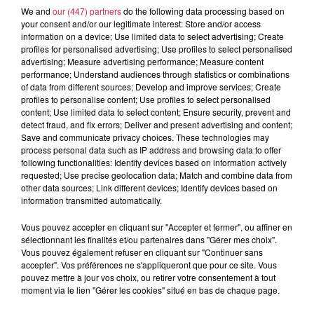
We and
our (447) partners
do the following data processing based on
your consent and/or our legitimate interest: Store and/or access
Lieu
La Broque
information on a device; Use limited data to select advertising; Create
profiles for personalised advertising; Use profiles to select personalised
advertising; Measure advertising performance; Measure content
performance; Understand audiences through statistics or combinations
Priscilia KRAUSHAR
of data from different sources; Develop and improve services; Create
profiles to personalise content; Use profiles to select personalised
Organisateur
0613661370
content; Use limited data to select content; Ensure security, prevent and
detect fraud, and fix errors; Deliver and present advertising and content;
priscilia.kraushar@gmail.com
Save and communicate privacy choices. These technologies may
process personal data such as IP address and browsing data to offer
following functionalities: Identify devices based on information actively
requested; Use precise geolocation data; Match and combine data from
other data sources; Link different devices; Identify devices based on
Tarif
Gratuit
information transmitted automatically.
Vous pouvez accepter en cliquant sur "Accepter et fermer", ou affiner en
sélectionnant les finalités et/ou partenaires dans "Gérer mes choix".
Vous pouvez également refuser en cliquant sur "Continuer sans
L'ASB Schirmeck - La Broque organise une brocante autour
accepter". Vos préférences ne s'appliqueront que pour ce site. Vous
du stade le samedi 5 septembre 2020 de 7h à 17h. Une
pouvez mettre à jour vos choix, ou retirer votre consentement à tout
petite restauration sera proposée sur place. Tarif pour les
moment via le lien "Gérer les cookies" situé en bas de chaque page.
exposants 2€ le mètre Réservations (avant le 1 er