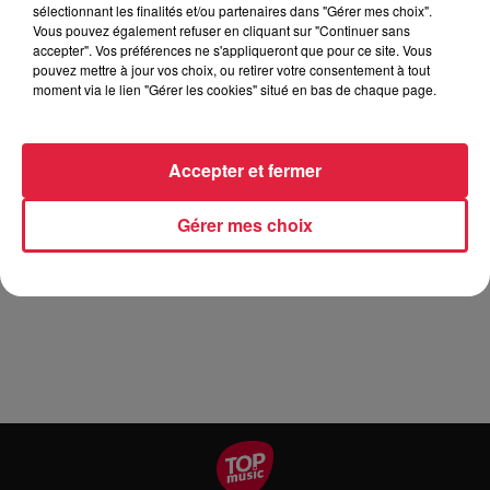
sélectionnant les finalités et/ou partenaires dans "Gérer mes choix".
Le rendez-vous incontournable des lecteurs et auditeurs
Vous pouvez également refuser en cliquant sur "Continuer sans
d'histoires fabuleuses ! Le 19 juillet prochain de 10h à 18h,
accepter". Vos préférences ne s'appliqueront que pour ce site. Vous
pouvez mettre à jour vos choix, ou retirer votre consentement à tout
se tiendra l'événement dédié aux contes et aux jardins !
moment via le lien "Gérer les cookies" situé en bas de chaque page.
Des contes les plus plus connus aux contes les plus
mystérieux, vous (re)découvrirez des histoires dans un
cadre atypique !
Accepter et fermer
À 11h, un concert de musique baroque puis une après-midi
Gérer mes choix
magique, où vous découvrirez six contes mis en scène par
des conteuses qui vous feront voyager, dans un monde où
les contes sur le thème de la Nature sont les rois ...