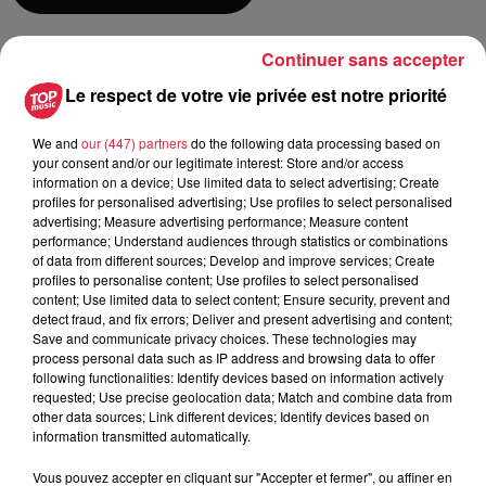
Continuer sans accepter
du
19 juillet 2020 à 0h00
Date
Le respect de votre vie privée est notre priorité
au
19 juillet 2020 à 0h00
We and
our (447) partners
do the following data processing based on
your consent and/or our legitimate interest: Store and/or access
information on a device; Use limited data to select advertising; Create
Parc de Wesserling - HUSSEREN-
Lieu
profiles for personalised advertising; Use profiles to select personalised
WESSERLING (67)
advertising; Measure advertising performance; Measure content
performance; Understand audiences through statistics or combinations
of data from different sources; Develop and improve services; Create
profiles to personalise content; Use profiles to select personalised
https://www.facebook.com/events/89482
content; Use limited data to select content; Ensure security, prevent and
Organisateur
detect fraud, and fix errors; Deliver and present advertising and content;
acontext=%7B%22event_action_hist
Save and communicate privacy choices. These technologies may
process personal data such as IP address and browsing data to offer
following functionalities: Identify devices based on information actively
requested; Use precise geolocation data; Match and combine data from
Tarif
Payant
other data sources; Link different devices; Identify devices based on
information transmitted automatically.
Vous pouvez accepter en cliquant sur "Accepter et fermer", ou affiner en