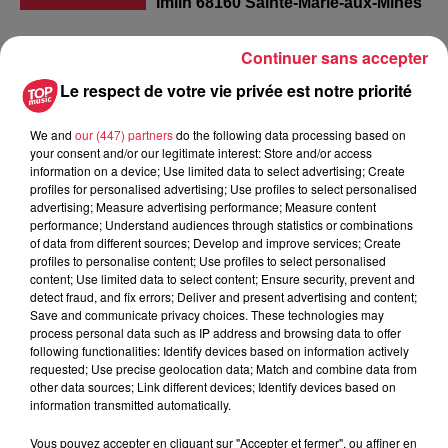
Imlin 68160 Sainte-Marie-aux-Mines
Continuer sans accepter
FRANK Manon
Le respect de votre vie privée est notre priorité
Organisateur
0389586211
We and
our (447) partners
do the following data processing based on
contact@asepam.org
your consent and/or our legitimate interest: Store and/or access
information on a device; Use limited data to select advertising; Create
profiles for personalised advertising; Use profiles to select personalised
advertising; Measure advertising performance; Measure content
performance; Understand audiences through statistics or combinations
Tarif
Gratuit
of data from different sources; Develop and improve services; Create
profiles to personalise content; Use profiles to select personalised
content; Use limited data to select content; Ensure security, prevent and
detect fraud, and fix errors; Deliver and present advertising and content;
Cet été vivez l'aventure des mines avec l'association
Save and communicate privacy choices. These technologies may
process personal data such as IP address and browsing data to offer
ASEPAM ! Depuis plus de 30 ans « l'Association
following functionalities: Identify devices based on information actively
Spéléologique pour l'Étude et la Protection des Anciennes
requested; Use precise geolocation data; Match and combine data from
Mines » oeuvre pour la préservation et la valorisation du
other data sources; Link different devices; Identify devices based on
information transmitted automatically.
patrimoine minier du Val d'Argent. Au cours de cette visite
nocturne de la mine Saint-Louis Eisenthür préparez-vous à
Vous pouvez accepter en cliquant sur "Accepter et fermer", ou affiner en