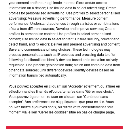
your consent and/or our legitimate interest: Store and/or access
Ajouter à votre calendrier
information on a device; Use limited data to select advertising; Create
profiles for personalised advertising; Use profiles to select personalised
advertising; Measure advertising performance; Measure content
performance; Understand audiences through statistics or combinations
du
5 décembre 2020 à 0h00
of data from different sources; Develop and improve services; Create
Date
profiles to personalise content; Use profiles to select personalised
au
5 décembre 2020 à 0h00
content; Use limited data to select content; Ensure security, prevent and
detect fraud, and fix errors; Deliver and present advertising and content;
Save and communicate privacy choices. These technologies may
process personal data such as IP address and browsing data to offer
following functionalities: Identify devices based on information actively
Lieu
COLMAR Stadium (68)
requested; Use precise geolocation data; Match and combine data from
other data sources; Link different devices; Identify devices based on
information transmitted automatically.
Vous pouvez accepter en cliquant sur "Accepter et fermer", ou affiner en
https://www.facebook.com/srcfa/?
Organisateur
sélectionnant les finalités et/ou partenaires dans "Gérer mes choix".
ref=page_internal
Vous pouvez également refuser en cliquant sur "Continuer sans
accepter". Vos préférences ne s'appliqueront que pour ce site. Vous
pouvez mettre à jour vos choix, ou retirer votre consentement à tout
moment via le lien "Gérer les cookies" situé en bas de chaque page.
Tarif
Gratuit