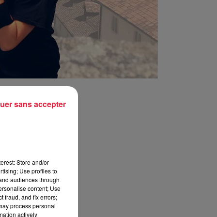
uer sans accepter
erest: Store and/or
tising; Use profiles to
tand audiences through
personalise content; Use
 fraud, and fix errors;
 may process personal
mation actively