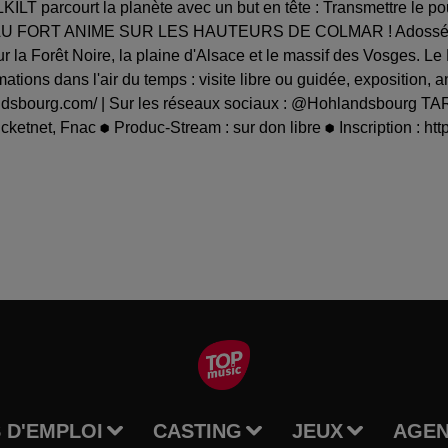
LT parcourt la planète avec un but en tête : Transmettre le pouvo
ORT ANIME SUR LES HAUTEURS DE COLMAR ! Adossé à un bel
la Forêt Noire, la plaine d'Alsace et le massif des Vosges. Le 
tions dans l'air du temps : visite libre ou guidée, exposition, a
landsbourg.com/ | Sur les réseaux sociaux : @Hohlandsbourg TA
 Ticketnet, Fnac ⬢ Produc-Stream : sur don libre ⬢ Inscription : 
 D'EMPLOI
CASTING
JEUX
AGE