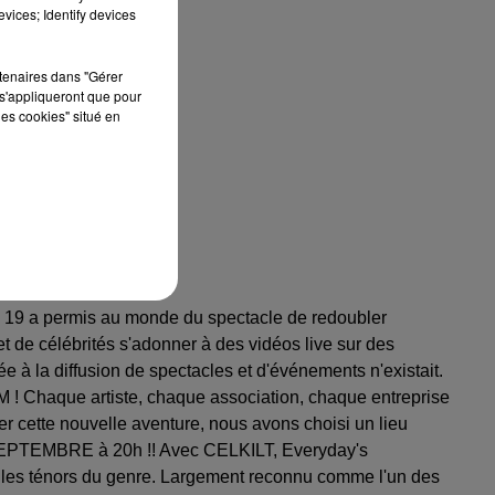
vices; Identify devices
rtenaires dans "Gérer
s'appliqueront que pour
les cookies" situé en
d 19 a permis au monde du spectacle de redoubler
 et de célébrités s'adonner à des vidéos live sur des
à la diffusion de spectacles et d'événements n'existait.
 ! Chaque artiste, chaque association, chaque entreprise
cer cette nouvelle aventure, nous avons choisi un lieu
5 SEPTEMBRE à 20h !! Avec CELKILT, Everyday's
i les ténors du genre. Largement reconnu comme l'un des