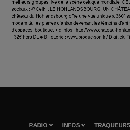
meilleurs groupes live de la scène celtique mondiale, CELKI
sociaux : @Celkilt LE HOHLANDSBOURG, UN CHÂTEAU F
château du Hohlandsbourg offre une vue unique à 360° sur 
modernité, les pierres d'antan devenant les témoins d'anima
d'espaces, boutique. + d'infos : http://www.chateau-hoh
: 32€ hors DL ⬢ Billetterie : www.produc-son.fr / Digitick,
RADIO
INFOS
TRAQUEURS