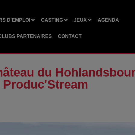
S D'EMPLOI
CASTING
JEUX
AGENDA
CLUBS PARTENAIRES
CONTACT
Château du Hohlandsbour
m Produc'Stream