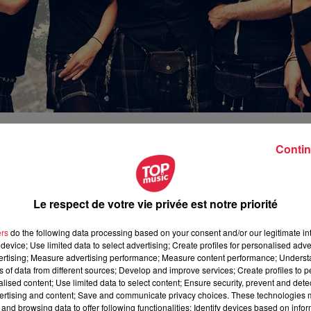
Contin
septembre 2020 à 0h00
Le respect de votre vie privée est notre priorité
septembre 2020 à 0h00
ers
do the following data processing based on your consent and/or our legitimate int
device; Use limited data to select advertising; Create profiles for personalised adver
vertising; Measure advertising performance; Measure content performance; Unders
ns of data from different sources; Develop and improve services; Create profiles to 
alised content; Use limited data to select content; Ensure security, prevent and detect
u du Hohlandsbourg
ertising and content; Save and communicate privacy choices. These technologies
and browsing data to offer following functionalities: Identify devices based on infor