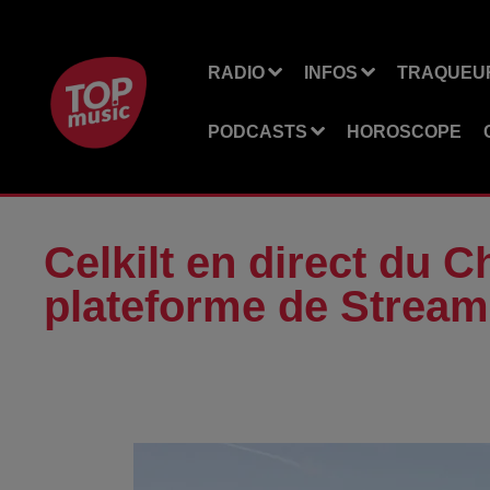
RADIO
INFOS
TRAQUEUR
PODCASTS
HOROSCOPE
Celkilt en direct du 
plateforme de Strea