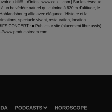
ir du kilt!!! + d'infos : www.celkilt.com | Sur les réseaux
védère naturel qui culmine à 620 m d'altitude, le
Hohlandsbourg allie avec élégance l'Histoire et la
nimations, spectacle vivant, restauration, location
RIFS CONCERT : ⬢ Public sur site (placement libre assis)
http://www.produc-stream.com
NDA
PODCASTS
HOROSCOPE