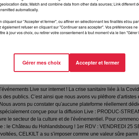
eolocation data; Match and combine data from other data sources; Link different de
nsmitted automatically.
aine JACOBI
cliquant sur "Accepter et fermer", ou affiner en sélectionnant les finalités et/ou pa
46008
 également refuser en cliquant sur "Continuer sans accepter". Vos préférences ne 
tre à jour vos choix, ou retirer votre consentement à tout moment via le lien "Gérer 
ication@produc-stream.com
Gérer mes choix
Accepter et fermer
énements Live sur internet ! La crise sanitaire liée à la Covi
rès des publics. C'est ainsi que nous avons vu pléthore d'artistes
ous avons pu constater qu'aucune plateforme réellement dédiée 
, spécialement conçue pour la diffusion Live : PRODUC-STREAM
 vivre le secteur de la culture et de l'événementiel. Pour commen
cienne : le Château du Hohlandsbourg ! 1er RDV : VENDREDI 2
 survoltées, CELKILT a su s'imposer comme une valeur sûre parm