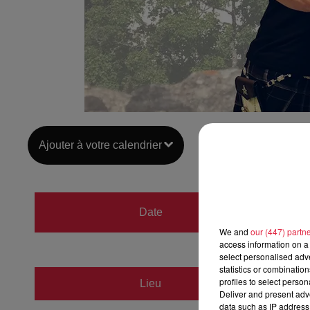
Ajouter à votre calendrier
du
25 
Date
au
25 
We and
our (447) partn
access information on a 
select personalised ad
statistics or combinatio
profiles to select person
Lieu
Châtea
Deliver and present adv
data such as IP address 